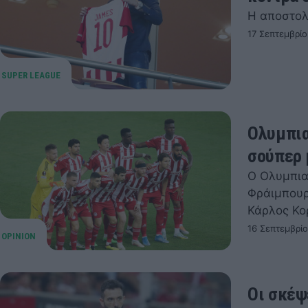
Η αποστολή
17 Σεπτεμβρίο
Ολυμπια
σούπερ
Ο Ολυμπια
Φράιμπουρ
Κάρλος Κ
16 Σεπτεμβρί
Οι σκέψ