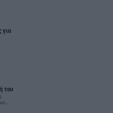
 για
ή του
ς
ανό…