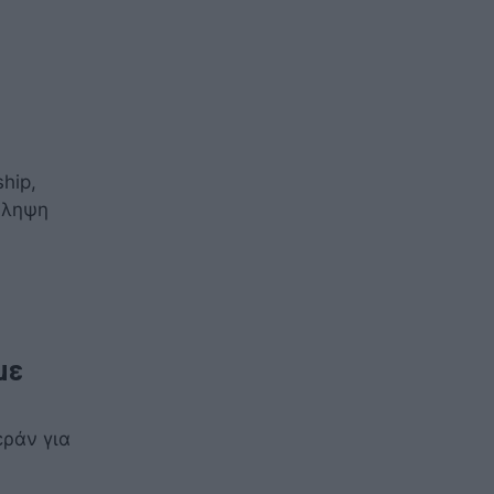
hip,
άληψη
με
εράν για