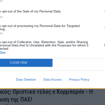
In
ε το τέλος της συνεργασίας με τον Κάρλος Κορμπερά
ου 2022 20:57
o opt-out of the Sale of my Personal Data.
In
to opt-out of processing my Personal Data for Targeted
ing.
In
ιστεύετε θα είναι ο νέος προπονητής του
o opt-out of Collection, Use, Retention, Sale, and/or Sharing
ού; (poll)
ersonal Data that Is Unrelated with the Purposes for which it
lected.
Κορμπεράν αποτελεί παρελθόν από τον Ολυμπιακό και
Out
σας ζητά την άποψή σας για τον επόμενο επικεφαλής 
ευκου»…
CONFIRM
ου 2022 23:45
Data Deletion
Data Access
Privacy Policy
κός: Οριστικά τέλος ο Κορμπεράν - Η
ωση της ΠΑΕ!