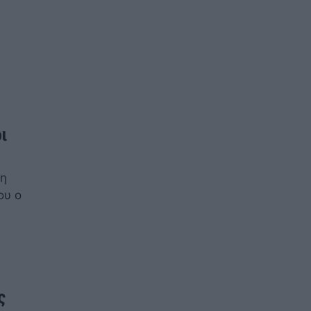
ι
τη
ου ο
ς