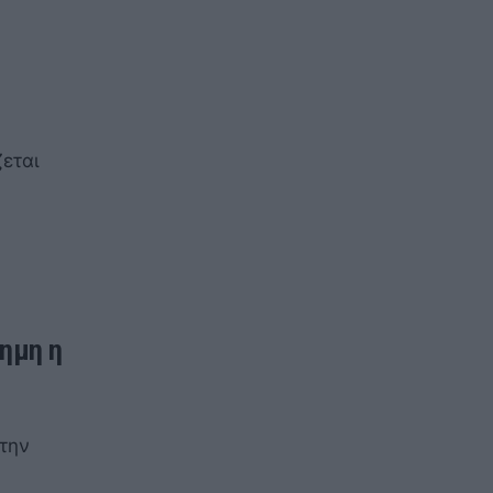
εται
σημη η
την