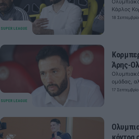
Ολυμπιακό
Κάρλος Κο
18 Σεπτεμβρί
Κορμπερ
Άρης-Ολ
Ολυμπιακό
ομάδας, αλ
17 Σεπτεμβρίο
Ολυμπια
κόντρα 