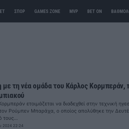
ΕΤ
ΣΠΟΡ
GAMES ΖΟΝΕ
MVP
BET ΟΝ
ΒΑΘΜΟΛ
ς
 με τη νέα ομάδα του Κάρλος Κορμπεράν,
μπιακού
ορμπεράν ετοιμάζεται να διαδεχθεί στην τεχνική ηγεσ
 τον Ρούμπεν Μπαράχα, ο οποίος απολύθηκε την Δευτ
πό τους…
υ 2024 22:24