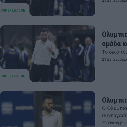
21 Σεπτεμβρί
Ολυμπια
ομάδα κ
Το δικό τ
21 Σεπτεμβρίο
Ολυμπια
Ο Ολυμπια
συνεργασία
20 Σεπτεμβρί