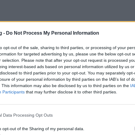
g -
Do Not Process My Personal Information
κός: Η κρίσιμη μέρα για προπονητή και ο
to opt-out of the sale, sharing to third parties, or processing of your per
 ρόλος Καμπιάσο
formation for targeted advertising by us, please use the below opt-out s
κός βρίσκεται σε αναζήτηση του νέου προπονητή μετά
r selection. Please note that after your opt-out request is processed y
eing interest-based ads based on personal information utilized by us or
» με τον Κάρλος Κορμπεράν, χωρίς ωστόσο να έχει «πρ
disclosed to third parties prior to your opt-out. You may separately opt-
ρίπτωση.…
losure of your personal information by third parties on the IAB’s list of
ου 2022 00:26
. This information may also be disclosed by us to third parties on the
IA
Participants
that may further disclose it to other third parties.
εράν είχε άλλοθι αλλά απέτυχε στη βασικ
l Data Processing Opt Outs
λή
o opt-out of the Sharing of my personal data.
λεπτά μετά το τέλος του αγώνα με τον Άρη η ΠΑΕ Ολυ