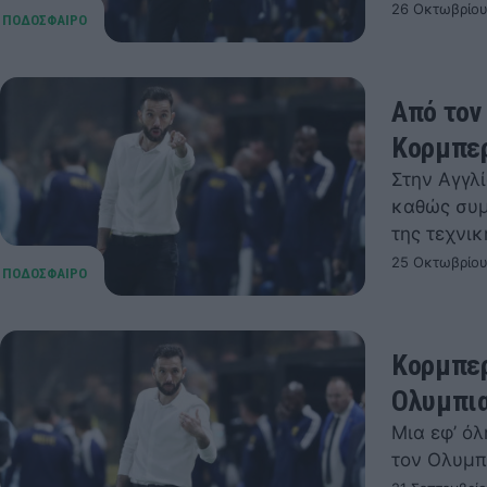
26 Οκτωβρίου
Από τον
Κορμπε
Στην Αγγλ
καθώς συμ
της τεχνι
25 Οκτωβρίου
Κορμπερ
Ολυμπια
Μια εφ’ ό
τον Ολυμπι