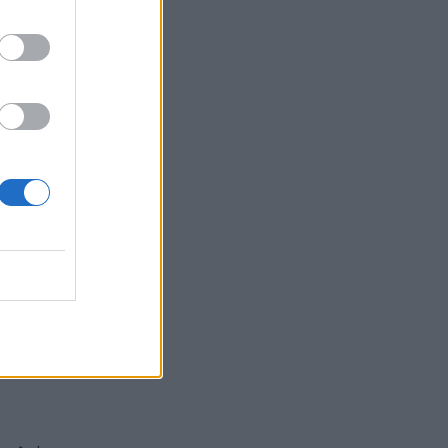
ν,…
 το
του