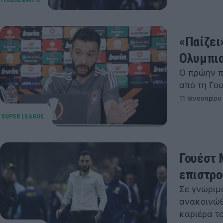
«Παίζει
Ολυμπια
Ο πρώην π
από τη Γο
11 Ιανουαρίου
Γουέστ 
επιστρο
Σε γνώριμ
ανακοινώθ
καριέρα τ