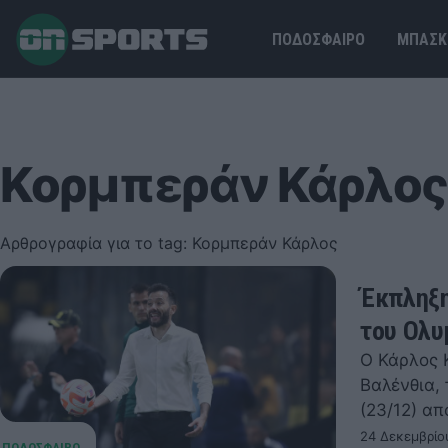
ΠΟΔΟΣΦΑΙΡΟ
ΜΠΑΣΚ
Κορμπεράν Κάρλο
Αρθρογραφία για το tag: Κορμπεράν Κάρλος
Έκπληξη
του Ολυ
Ο Κάρλος Κ
Βαλένθια,
(23/12) α
24 Δεκεμβρίο