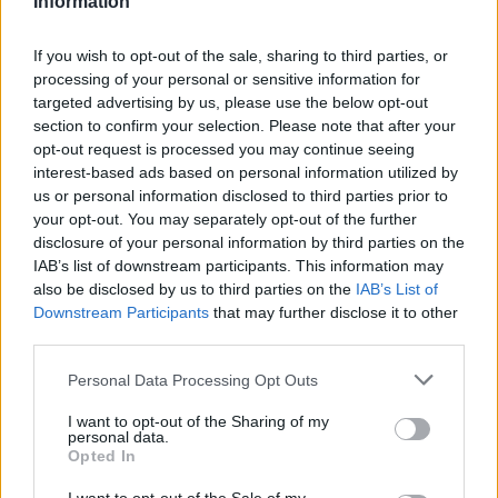
Information
If you wish to opt-out of the sale, sharing to third parties, or
processing of your personal or sensitive information for
targeted advertising by us, please use the below opt-out
section to confirm your selection. Please note that after your
opt-out request is processed you may continue seeing
interest-based ads based on personal information utilized by
us or personal information disclosed to third parties prior to
your opt-out. You may separately opt-out of the further
disclosure of your personal information by third parties on the
IAB’s list of downstream participants. This information may
also be disclosed by us to third parties on the
IAB’s List of
Downstream Participants
that may further disclose it to other
Ντάλας Μάβερικς: Σιγουριά για Ζερμέιν Ο’
third parties.
Νιλ
Personal Data Processing Opt Outs
Σύμφωνα με το ESPN, o 36χρονος unrestricted free
agent, Ζερμέιν Ο’ Νιλ, παραμένει στο μεταγραφικό
I want to opt-out of the Sharing of my
personal data.
«στόχαστρο» των Ντάλας Μάβερικς.
Opted In
27 Ιανουαρίου 2015 02:47