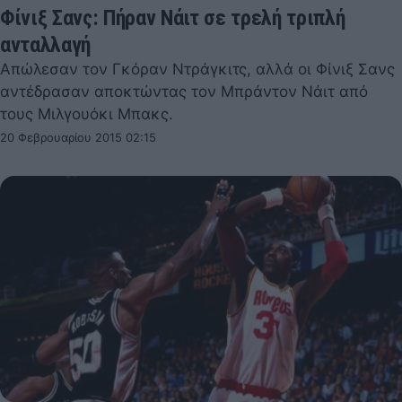
Φίνιξ Σανς: Πήραν Νάιτ σε τρελή τριπλή
ανταλλαγή
Απώλεσαν τον Γκόραν Ντράγκιτς, αλλά οι Φίνιξ Σανς
αντέδρασαν αποκτώντας τον Μπράντον Νάιτ από
τους Μιλγουόκι Μπακς.
20 Φεβρουαρίου 2015 02:15