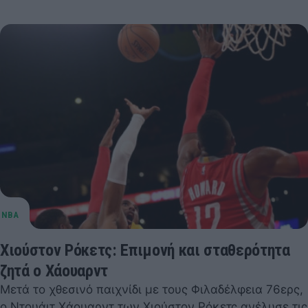
Χιούστον Ρόκετς: Επιμονή και σταθερότητα
ζητά ο Χάουαρντ
Μετά το χθεσινό παιχνίδι με τους Φιλαδέλφεια 76ερς,
ο Ντουάιτ Χάουαρντ των Χιούστον Ρόκετς ανέλυσε τις