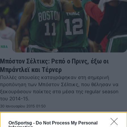
Μπόστον Σέλτικς: Ρεπό ο Πρινς, έξω οι
Μπράντλεϊ και Τέρνερ
Πολλές απουσίες καταγράφηκαν στη σημερινή
προπόνηση των Μπόστον Σέλτικς, που θέλησαν να
ξεκουράσουν παίκτες στα μέσα της regular season
του 2014-15.
30 Ιανουαρίου 2015 01:50
OnSportsg -
Do Not Process My Personal