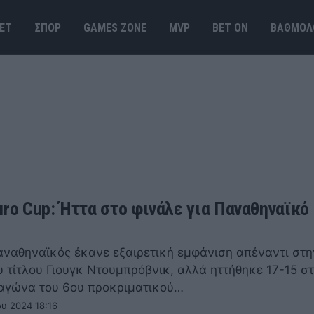
ΕΤ
ΣΠΟΡ
GAMES ΖΟΝΕ
MVP
BET ΟΝ
ΒΑΘΜΟΛ
uro Cup: Ήττα στο φινάλε για Παναθηναϊκό
αναθηναϊκός έκανε εξαιρετική εμφάνιση απέναντι στη
υ τίτλου Γιουγκ Ντουμπρόβνικ, αλλά ηττήθηκε 17-15 σ
 αγώνα του 6ου προκριματικού…
ου 2024 18:16