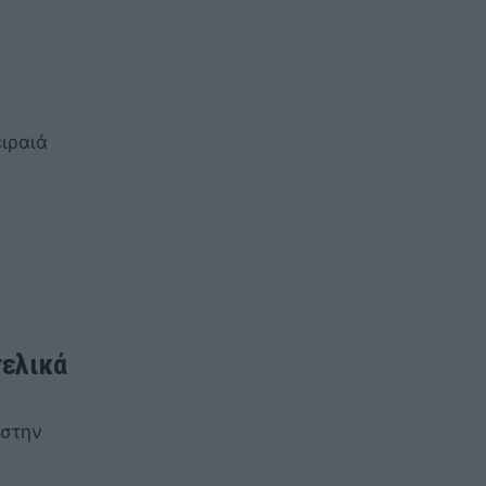
ιραιά
τελικά
 στην