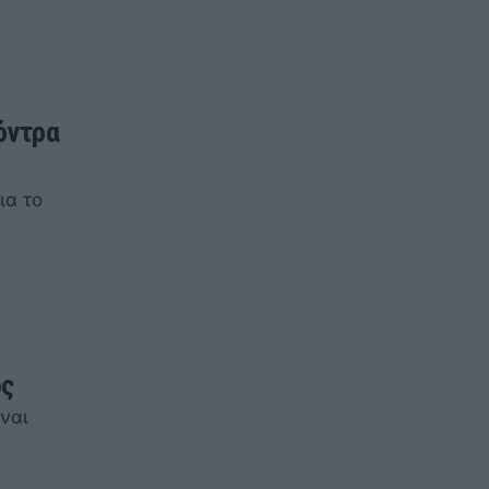
όντρα
ια το
ος
ναι