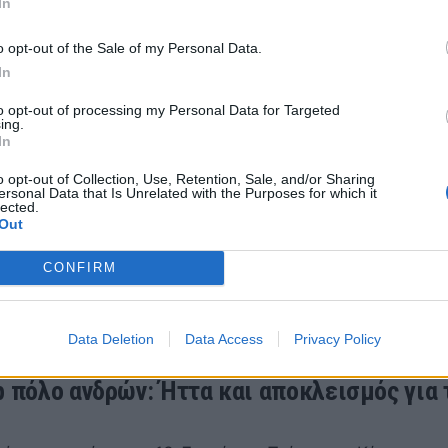
In
o opt-out of the Sale of my Personal Data.
In
to opt-out of processing my Personal Data for Targeted
ing.
In
 Πόλο: Όλα για όλα για την πρόκριση ο
o opt-out of Collection, Use, Retention, Sale, and/or Sharing
ος κόντρα στην Παρτιζάν
ersonal Data that Is Unrelated with the Purposes for which it
lected.
ητο «εισιτήριο» για τα προημιτελικά του Euro Cup διεκ
Out
μάδα υδατοσφαίρισης του Πανιωνίου, σήμερα, Τετάρτη 
 το…
CONFIRM
υ 2022 11:00
Data Deletion
Data Access
Privacy Policy
p πόλο ανδρών: Ήττα και αποκλεισμός για 