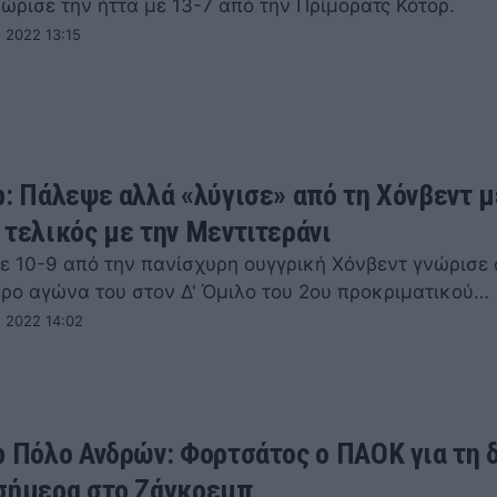
ώρισε την ήττα με 13-7 από την Πρίμορατς Κότορ.
 2022 13:15
p: Πάλεψε αλλά «λύγισε» από τη Χόνβεντ μ
 τελικός με την Μεντιτεράνι
με 10-9 από την πανίσχυρη ουγγρική Χόνβεντ γνώρισε
ερο αγώνα του στον Δ' Όμιλο του 2ου προκριματικού…
 2022 14:02
p Πόλο Ανδρών: Φορτσάτος ο ΠΑΟΚ για τη 
σήμερα στο Ζάγκρεμπ