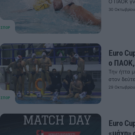
Ο ΠΑΟΚ γν
30 Οκτωβρίου
Euro Cu
ο ΠΑΟΚ,
Την ήττα 
στον δεύτ
29 Οκτωβρίου
Euro Cu
«μάχη» 