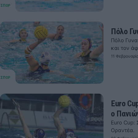
Πόλο Γυ
Πόλο Γυνα
και τον άφ
11 Φεβρουαρί
Euro Cu
ο Πανιώ
Euro Cup:
Οραντέα.