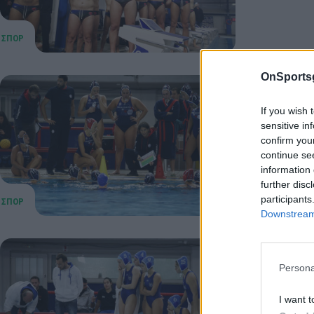
OnSports
Euro Cu
If you wish 
Euro Cup: 
sensitive in
15 Ιανουαρίου
confirm you
continue se
information 
further disc
participants
Downstream 
Euro Cu
Persona
Πόλο: Θρί
I want t
15 Ιανουαρίου