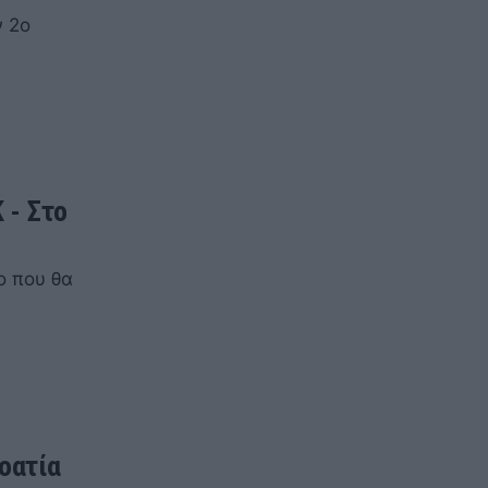
ν 2ο
 - Στο
ο που θα
οατία