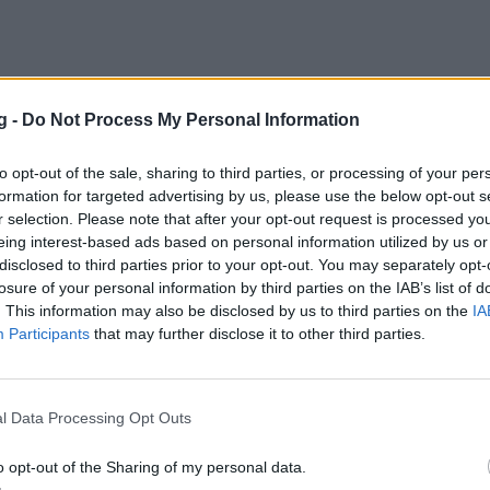
g -
Do Not Process My Personal Information
p: Πρώτη και αήττητη η Βουλιαγμένη
to opt-out of the sale, sharing to third parties, or processing of your per
Σπουδαία νίκη επί της Λιλ πέτυχε η Βουλιαγμένη.
formation for targeted advertising by us, please use the below opt-out s
 2023 14:44
r selection. Please note that after your opt-out request is processed y
eing interest-based ads based on personal information utilized by us or
disclosed to third parties prior to your opt-out. You may separately opt-
losure of your personal information by third parties on the IAB’s list of
. This information may also be disclosed by us to third parties on the
IA
Participants
that may further disclose it to other third parties.
p: Στα προημιτελικά ο Εθνικός!
l Data Processing Opt Outs
αμβος για τη γυνακεία ομάδα πόλο του Εθνικού.
o opt-out of the Sharing of my personal data.
 2023 12:50