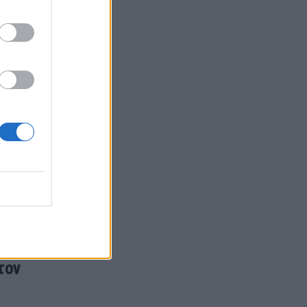
δικεί η
(14/12)
τον