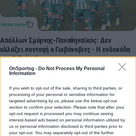
Απόλλων Σμύρνης-Παναθηναϊκός: Δεν
αλλάζει συνταγή ο Γιοβάνοβιτς - Η ενδεκάδα
στη Ριζούπολη
Απόλλων Σμύρνης-Παναθηναϊκός: Οι έντεκα που
OnSportsg -
Do Not Process My Personal
Information
ξεκίνησαν και με τη Λαμία θα παίξουν στη Ριζούπολη
για το «τριφύλλι».
If you wish to opt-out of the sale, sharing to third parties, or
16 Φεβρουαρίου 2022 17:32
processing of your personal or sensitive information for
targeted advertising by us, please use the below opt-out
section to confirm your selection. Please note that after your
opt-out request is processed you may continue seeing
interest-based ads based on personal information utilized by
us or personal information disclosed to third parties prior to
your opt-out. You may separately opt-out of the further