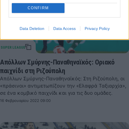
CONFIRM
Data Deletion
Data Access
Privacy Policy
Απόλλων Σμύρνης-Παναθηναϊκός: Οριακό
παιχνίδι στη Ριζούπολη
Απόλλων Σμύρνης-Παναθηναϊκός: Στη Ριζούπολη, οι
«πράσινοι» αντιμετωπίζουν την «Ελαφρά Ταξιαρχία»,
σε ένα κομβικό παιχνίδι και για τις δυο ομάδες.
16 Φεβρουαρίου 2022 09:00