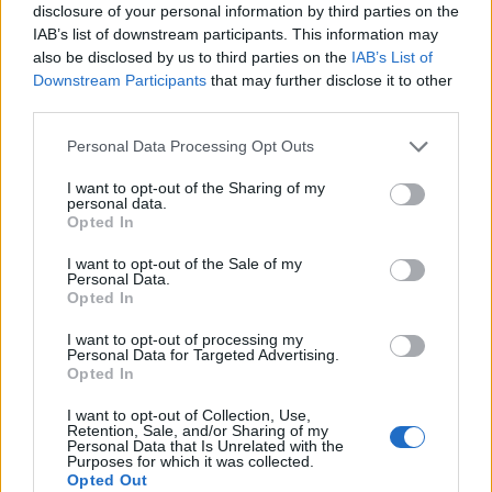
disclosure of your personal information by third parties on the
IAB’s list of downstream participants. This information may
also be disclosed by us to third parties on the
IAB’s List of
Downstream Participants
that may further disclose it to other
third parties.
Personal Data Processing Opt Outs
I want to opt-out of the Sharing of my
Live Chat Απόλλων Σμύρνης-Παναθηναϊκός 0-
personal data.
Opted In
3 (Τελικό)
I want to opt-out of the Sale of my
Απόλλων Σμύρνης-Παναθηναϊκός: Παρακολουθήστε
Personal Data.
λεπτό προς λεπτό την αναμέτρηση από το live chat του
Opted In
onsports.gr
I want to opt-out of processing my
16 Φεβρουαρίου 2022 20:21
Personal Data for Targeted Advertising.
Opted In
I want to opt-out of Collection, Use,
Retention, Sale, and/or Sharing of my
Personal Data that Is Unrelated with the
Purposes for which it was collected.
Opted Out