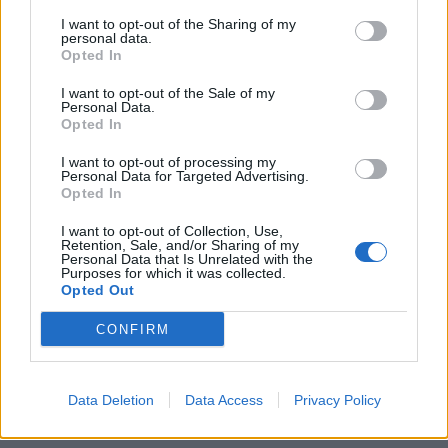
I want to opt-out of the Sharing of my
Συνδεθείτε για να σχολιάσετε
personal data.
Opted In
I want to opt-out of the Sale of my
Personal Data.
Opted In
LATEST NEWS
I want to opt-out of processing my
Personal Data for Targeted Advertising.
02:16
GREEK BASKET LEAGUE
Opted In
Πήρε Αγραβάνη ο Βίκος Ιωαννίνων
I want to opt-out of Collection, Use,
00:07
EUROLEAGUE
Retention, Sale, and/or Sharing of my
Αναντολού Εφές: Χάνει την αρχή της σεζόν ο
Personal Data that Is Unrelated with the
Purposes for which it was collected.
Παπαγιάννης
Opted Out
23:54
SUPER LEAGUE 2
CONFIRM
Πανσερραϊκός: Ανακοίνωσε τον Μανώλη Σμπώκο
23:21
SUPER LEAGUE
Παναθηναϊκός: Θέλει να κάνει το καλύτερο στο τέλος
Data Deletion
Data Access
Privacy Policy
– Ο χαφ το… γλυκό