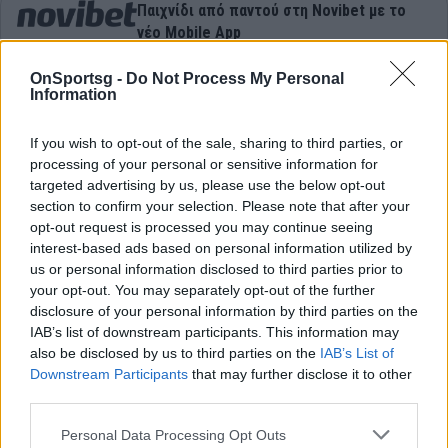
Παιχνίδι από παντού στη Novibet με το
νέο Mobile App
OnSportsg -
Do Not Process My Personal
Information
If you wish to opt-out of the sale, sharing to third parties, or
processing of your personal or sensitive information for
Australian Open
Australian Open 2023
targeted advertising by us, please use the below opt-out
section to confirm your selection. Please note that after your
opt-out request is processed you may continue seeing
Στέφανος Τσιτσιπάς
ΣΤΕΦΑΝΟΣ ΤΣΙΤΣΙΠΑΣ
interest-based ads based on personal information utilized by
us or personal information disclosed to third parties prior to
Τζόκοβιτς Νόβακ
Νόβακ Τζόκοβιτς
your opt-out. You may separately opt-out of the further
disclosure of your personal information by third parties on the
IAB’s list of downstream participants. This information may
Τσιτσιπάς-Τζόκοβιτς
Τένις
also be disclosed by us to third parties on the
IAB’s List of
Downstream Participants
that may further disclose it to other
third parties.
COMMENTS
Personal Data Processing Opt Outs