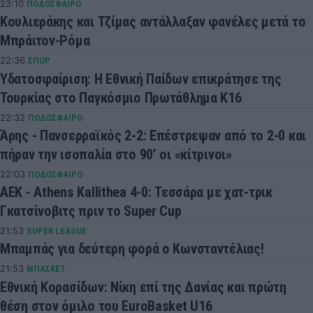
23:10
ΠΟΔΟΣΦΑΙΡΟ
Κουλιεράκης και Τζίμας αντάλλαξαν φανέλες μετά το
Μπράιτον-Ρόμα
22:36
ΣΠΟΡ
Υδατοσφαίριση: Η Εθνική Παίδων επικράτησε της
Τουρκίας στο Παγκόσμιο Πρωτάθλημα Κ16
22:32
ΠΟΔΟΣΦΑΙΡΟ
Άρης - Πανσερραϊκός 2-2: Επέστρεψαν από το 2-0 και
πήραν την ισοπαλία στο 90’ οι «κίτρινοι»
22:03
ΠΟΔΟΣΦΑΙΡΟ
ΑΕΚ - Athens Kallithea 4-0: Τεσσάρα με χατ-τρικ
Γκατσίνοβιτς πριν το Super Cup
21:53
SUPER LEAGUE
Μπαμπάς για δεύτερη φορά ο Κωνσταντέλιας!
21:53
ΜΠΑΣΚΕΤ
Εθνική Κορασίδων: Νίκη επί της Δανίας και πρώτη
θέση στον όμιλο του EuroBasket U16