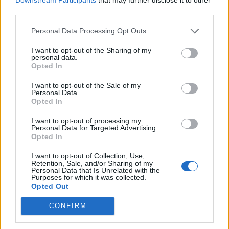
third parties.
Australian Open: Θρίαμβος στο διπλό για τις
Personal Data Processing Opt Outs
Τσέχες Σινιάκοβα και Κρεϊτσίκοβα (vids)
I want to opt-out of the Sharing of my
personal data.
Australian Open: Κρεϊτσίκοβα και Σινιάκοβα
Opted In
κατέκτησαν το τρόπαιο.
I want to opt-out of the Sale of my
29 Ιανουαρίου 2023 09:37
Personal Data.
Opted In
I want to opt-out of processing my
Personal Data for Targeted Advertising.
Opted In
I want to opt-out of Collection, Use,
Retention, Sale, and/or Sharing of my
Personal Data that Is Unrelated with the
Purposes for which it was collected.
Opted Out
CONFIRM