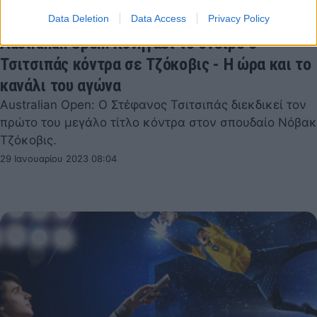
Data Deletion
Data Access
Privacy Policy
Australian Open: Κυνηγάει το όνειρο ο
Τσιτσιπάς κόντρα σε Τζόκοβις - Η ώρα και το
κανάλι του αγώνα
Australian Open: Ο Στέφανος Τσιτσιπάς διεκδικεί τον
πρώτο του μεγάλο τίτλο κόντρα στον σπουδαίο Νόβακ
Τζόκοβις.
29 Ιανουαρίου 2023 08:04