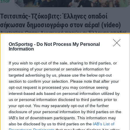
Τσιτσιπάς-Τζόκοβιτς: Έλληνες οπαδοί
σήκωσαν δημοσιογράφο στον αέρα! (video)
Australian Open: Δυναμικό παρών οι Έλληνες οπαδοί
στον τελικό του Τσιτσιπά με τον Τζόκοβιτς.
OnSportsg -
Do Not Process My Personal
29 Ιανουαρίου 2023 11:21
Information
If you wish to opt-out of the sale, sharing to third parties, or
processing of your personal or sensitive information for
targeted advertising by us, please use the below opt-out
section to confirm your selection. Please note that after your
opt-out request is processed you may continue seeing
interest-based ads based on personal information utilized by
us or personal information disclosed to third parties prior to
your opt-out. You may separately opt-out of the further
disclosure of your personal information by third parties on the
IAB’s list of downstream participants. This information may
also be disclosed by us to third parties on the
IAB’s List of
Downstream Participants
that may further disclose it to other