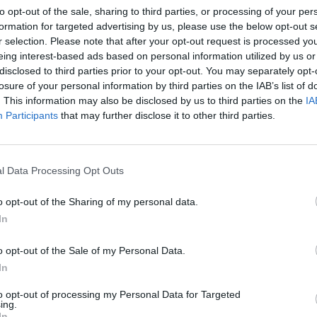
to opt-out of the sale, sharing to third parties, or processing of your per
του στις εγχώριες διοργανώσεις και τη
formation for targeted advertising by us, please use the below opt-out s
 του Σαββάτου (24/01) στις 17:00
r selection. Please note that after your opt-out request is processed y
eing interest-based ads based on personal information utilized by us or
disclosed to third parties prior to your opt-out. You may separately opt-
υν τη νίκη και συνάμα το «τρίποντο», όσο
losure of your personal information by third parties on the IAB’s list of
στε να μπορέσουν να επικεντρωθούν στον
. This information may also be disclosed by us to third parties on the
IA
 για το Champions League απέναντι στον
Participants
that may further disclose it to other third parties.
υτή, όπως όλα δείχνουν, θα έχουν
l Data Processing Opt Outs
ς τους, αφού λίγες ώρες πριν τη σέντρα,
ια για τον αγώνα με τον Βόλο. Όπως
o opt-out of the Sharing of my personal data.
α εισιτήρια που τέθηκαν προς κυκλοφορία,
In
ιαρκείας, έχουν απομείνει μόλις 700
o opt-out of the Sale of my Personal Data.
υ Σαββάτου (24/01).
In
ται μόνο από το επίσημο site του
ση για την αγορά είναι οι φίλαθλοι να
to opt-out of processing my Personal Data for Targeted
ing.
α φιλάθλου του συλλόγου.
In