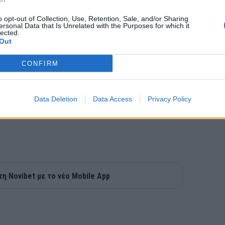
o opt-out of Collection, Use, Retention, Sale, and/or Sharing
ersonal Data that Is Unrelated with the Purposes for which it
lected.
Out
CONFIRM
Data Deletion
Data Access
Privacy Policy
τη Novibet με το νέο Mobile App