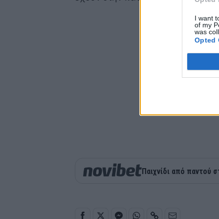
I want t
of my P
was col
Opted 
Παιχνίδι από παντού σ