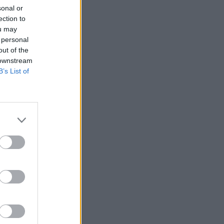
πάρουμε την πρόκριση»
sonal or
23:56
CHAMPIONS LEAGUE
ection to
Champions League: Βήμα πρόκρισης
ou may
 personal
για Άαρχους και Φενέρμπαχτσε - Τα
out of the
αποτελέσματα της βραδιάς
 downstream
23:51
CONFERENCE LEAGUE
B’s List of
Γιάγκουσιτς: «Πρέπει να
βελτιωθούμε, έχουμε πέντε μέρες
μπροστά μας»
23:49
CONFERENCE LEAGUE
Conference League: «Διπλό»
πρόκρισης για τον Απόλλων Λεμεσού
23:43
CONFERENCE LEAGUE
Παναθηναϊκός – ΤΣΣΚΑ 1948: Δείτε τα
highlights της ισοπαλίας των
«πράσινων»