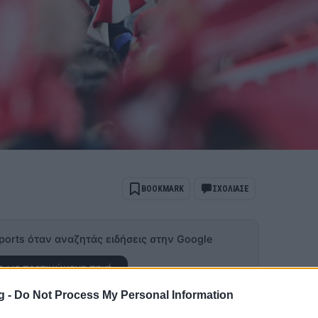
BOOKMARK
ΣΧΟΛΙΑΣΕ
ports όταν αναζητάς ειδήσεις στην Google
 ως προτιμώμενη πηγή
ποτελέσματα Google
g -
Do Not Process My Personal Information
υχία κόντρα στην Μπάγερ Λεβερκούζεν, ο