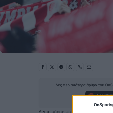
Δες περισσότερα άρθρα του OnS
Προσθήκη
στα α
OnSports
Λίγες μέρες μετά τη μεγάλη επιτ