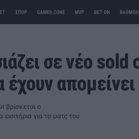
ΕΤ
ΣΠΟΡ
GAMES ΖΟΝΕ
MVP
BET ΟΝ
ΒΑΘΜΟΛ
άζει σε νέο sold o
α έχουν απομείνει
t βρίσκεται ο
εισιτήρια για το ματς του