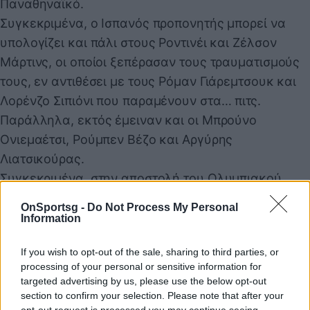
Παναθηναϊκό.
Συγκεκριμένα, ο Ισπανός προπονητής μπορεί να
υπολογίζει και πάλι στους Ροντινέι και Ζέλσον
Μάρτινς, οι οποίοι ξεπέρασαν τους τραυματισμούς
τους, εν αντιθέσει με τους Ρόμαν Γιάρεμτσουκ και
Λορένζο Σιπιόνι που παραμένουν στα… πιτς.
Παράλληλα, εκτός έμειναν και οι Μπρούνο
Ονιεμαέτσι, Ρούμπεν Βέζο και Αργύρης
Λιατσικούρας.
Συγκεκριμένα, στην αποστολή του Ολυμπιακού
μετέχουν οι: Πασχαλάκης, Τζολάκης, Ορτέγκα,
OnSportsg -
Do Not Process My Personal
Μπιανκόν, Πιρόλα, Καλογερόπουλος, Κοστίνια,
Information
Ροντινέι, Μάνσα, Ρέτσος, Νασιμέντο, Ζέλσον
If you wish to opt-out of the sale, sharing to third parties, or
Μάρτινς, Γκαρθία, Τσικίνιο, Στρεφέτσα, Έσε,
processing of your personal or sensitive information for
Ποντένσε, Πνευμονίδης, Καμπελά, Μουζακίτης,
targeted advertising by us, please use the below opt-out
Γιαζίτσι, Ελ Κααμί, Ταρέμι.
section to confirm your selection. Please note that after your
opt-out request is processed you may continue seeing