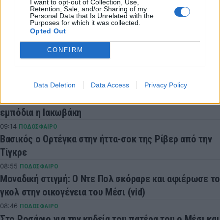
I want to opt-out of Collection, Use,
Retention, Sale, and/or Sharing of my
Συνδεθείτε για να σχολιάσετε
Personal Data that Is Unrelated with the
Purposes for which it was collected.
Opted Out
CONFIRM
LATEST NEWS
Data Deletion
Data Access
Privacy Policy
09:46
ΣΠΟΡ
Παγκόσμιο Στίβου Κ20: Στον τελικό των 400μ. με
εμπόδια η Ιακωβάκη
09:14
ΠΟΔΟΣΦΑΙΡΟ
Βασικός ο Ορτέγκα στην ήττα-σοκ της Ρίβερ από την
Τίγκρε
08:55
ΠΟΔΟΣΦΑΙΡΟ
Μοναδική στιγμή: Ο Ντε Πολ σκόραρε και αφιέρωσε το
γκολ στην οικογένεια του Μέσι (vid)
08:46
ΠΟΔΟΣΦΑΙΡΟ
Στο Ροσάριο για την κηδεία του πατέρα του ο Μέσι και