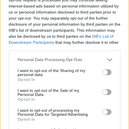
#OLYLEV
: The Squad ?
pic.twitter.com/ap3U28f2gx
interest-based ads based on personal information utilized by
— Olympiacos FC (@olympiacosfc)
September 26, 2025
us or personal information disclosed to third parties prior to
your opt-out. You may separately opt-out of the further
disclosure of your personal information by third parties on the
IAB’s list of downstream participants. This information may
Παιχνίδι από παντού στη Novibet με το
also be disclosed by us to third parties on the
IAB’s List of
νέο Mobile App
Downstream Participants
that may further disclose it to other
third parties.
Personal Data Processing Opt Outs
I want to opt-out of the Sharing of my
personal data.
Opted In
ολυμπιακος-λεβαδειακος
αποστολή
I want to opt-out of the Sale of my
Personal Data.
Μεντιλιμπάρ Χοσέ Λουίς
Opted In
I want to opt-out of processing my
Personal Data for Targeted Advertising.
COMMENTS
Opted In