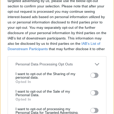
targeted advertising by us, please use the below opt-out
— Sporting CP Adeptos ?? (@Sporting_CPAdep)
August
section to confirm your selection. Please note that after your
30, 2025
opt-out request is processed you may continue seeing
interest-based ads based on personal information utilized by
us or personal information disclosed to third parties prior to
your opt-out. You may separately opt-out of the further
disclosure of your personal information by third parties on the
Παιχνίδι από παντού στη Novibet με το
IAB’s list of downstream participants. This information may
νέο Mobile App
also be disclosed by us to third parties on the
IAB’s List of
Downstream Participants
that may further disclose it to other
third parties.
Personal Data Processing Opt Outs
I want to opt-out of the Sharing of my
personal data.
Ιωαννίδης Φώτης
ΜΕΤΑΓΡΑΦΕΣ
Opted In
I want to opt-out of the Sale of my
Personal Data.
COMMENTS
Opted In
I want to opt-out of processing my
Personal Data for Targeted Advertising.