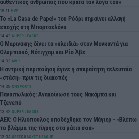
αυθεντικός άνθρωπος που κρατά τον λόγο του»
15:11
MVP
Το «La Casa de Papel» του Ρόδρι σημαίνει αλλαγή
εποχής στη Μπαρτσελόνα
14:42
SUPER LEAGUE
Ο Μαρινάκης δίνει τα «κλειδιά» στον Μονκαντά για
Ολυμπιακό, Νότιγχαμ και Ρίο Άβε
14:32
MVP
Η αντρική περιποίηση έγινε η απαραίτητη τελευταία
«στάση» πριν τις διακοπές
14:09
ONSPORTS
Παναιτωλικός: Ανακοίνωσε τους Νακάμπα και
Τζενεπό
13:42
SUPER LEAGUE
ΑΕΚ: Ο Ηλιόπουλος υποδέχθηκε τον Μάγιερ - «Βλέπω
το βλέμμα της τίγρης στα μάτια σου»
13:34
GREEK BASKET LEAGUE