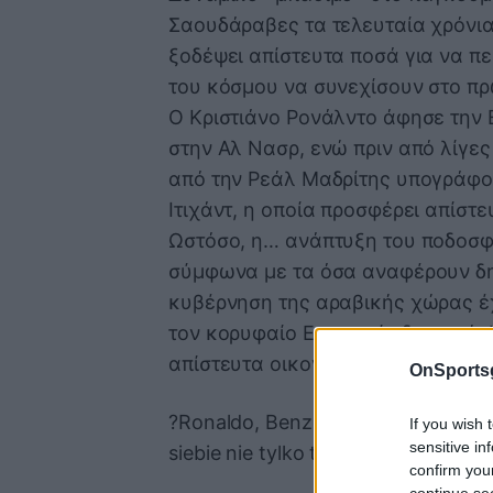
Σαουδάραβες τα τελευταία χρόνια
ξοδέψει απίστευτα ποσά για να π
του κόσμου να συνεχίσουν στο π
Ο Κριστιάνο Ρονάλντο άφησε την 
στην Αλ Νασρ, ενώ πριν από λίγε
από την Ρεάλ Μαδρίτης υπογράφο
Ιτιχάντ, η οποία προσφέρει απίστ
Ωστόσο, η… ανάπτυξη του ποδοσφα
σύμφωνα με τα όσα αναφέρουν δη
κυβέρνηση της αραβικής χώρας έχε
τον κορυφαίο Ευρωπαίο διαιτητή.
απίστευτα οικονομικά δεδομένα.
OnSports
?Ronaldo, Benzema i... Szymon Mar
If you wish 
sensitive in
siebie nie tylko topowych piłkarzy.
confirm you