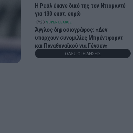
Η Ρεάλ έκανε δικό της τον Ντιομαντέ
για 130 εκατ. ευρώ
17:23
SUPER LEAGUE
Άγγλος δημοσιογράφος: «Δεν
υπάρχουν συνομιλίες Μπρέντφορντ
και Παναθηναϊκού για Γένσεν»
ΟΛΕΣ ΟΙ ΕΙΔΗΣΕΙΣ
16:59
MUNDOBASKET
Με Γιόκιτς η Σερβία στα προκριματικά
του Παγκοσμίου Κυπέλλου
16:27
BET ON
ΠΑΜΕ ΣΤΟΙΧΗΜΑ: Περισσότερα από
95 εκατομμύρια ευρώ σε κέρδη
μοίρασε τον Ιούλιο
15:55
SUPER LEAGUE
Την κορυφή με τον Παναθηναϊκό
στοχεύει ο Λιβάι Γκαρσία: «Μόλις