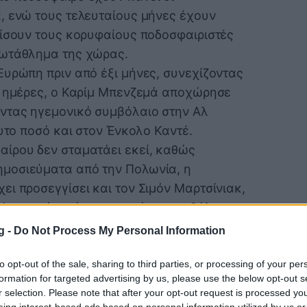
, ενώ τους τελευταίους μήνες έχουν
είσουν τους κορυφαίους ποδοσφαιριστές
ρωτάθλημα της χώρας.
Ευρώπη πριν από έξι μήνες, συνεχίζοντας
ς ημέρες, ο Καρίμ Μπενζεμά αποχώρησε
ντας ηγεμονικό συμβόλαιο στην Αλ
ευτο ποσό και στον Ένκολο Καντέ.
ίρου δεν σταματάει εκεί, καθώς
μοσιεύματα από την Πολωνία, η
ι προσεγγίσει και τον Σιμόν Μαρτσίνιακ,
 Και η πρότασή της αφορά σε συμβόλαιο με
g -
Do Not Process My Personal Information
ciniak? Arabia Saudyjska chce mieć u
to opt-out of the sale, sharing to third parties, or processing of your per
formation for targeted advertising by us, please use the below opt-out s
r selection. Please note that after your opt-out request is processed y