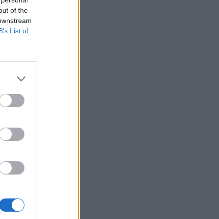
 personal
out of the
 downstream
B’s List of