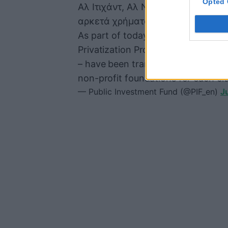
Opted 
Αλ Ιτιχάντ, Αλ Νασρ, Αλ Αχλί και 
αρκετά χρήματα για την ανάπτυξη
As part of today’s announcement o
Privatization Project, four Saudi club
– have been transformed into com
non-profit foundations for each cl
— Public Investment Fund (@PIF_en)
J