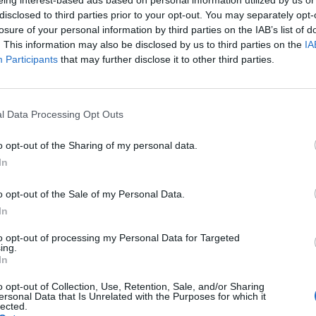
eing interest-based ads based on personal information utilized by us or
ra świata kosmicznym kontraktem, aby ten
disclosed to third parties prior to your opt-out. You may separately opt-
losure of your personal information by third parties on the IAB’s list of
ch arbitrów w Saudi Pro League??:
. This information may also be disclosed by us to third parties on the
IA
Participants
that may further disclose it to other third parties.
une 8, 2023
/06) θα γίνει ο δεύτερος διαιτητής που θα
l Data Processing Opt Outs
Παγκοσμίου Κυπέλλου και τελικό Champions
o opt-out of the Sharing of my personal data.
 το 2010, καθώς θα είναι ο «άρχων» της
In
ι με την Ίντερ, στο «Ατατούρκ» της
o opt-out of the Sale of my Personal Data.
όταση που φέρεται να έχει στα χέρια του
In
κά υψηλή για διαιτητή, με τα καθήκοντά
to opt-out of processing my Personal Data for Targeted
εκριμένου τομέα, αλλά και η έλευση top
ing.
In
ωταθλήματος της Σαουδικής Αραβίας.
 πριν από λίγες ημέρες ανακοίνωσε πως
o opt-out of Collection, Use, Retention, Sale, and/or Sharing
ersonal Data that Is Unrelated with the Purposes for which it
ς ομάδες της Saudi Pro League, ήτοι τις
lected.