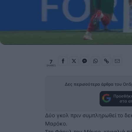
7
SHARES
Δες περισσότερα άρθρα του OnS
Προσθήκη
στα α
Δύο γκολ πριν συμπληρωθεί το δεκ
Μαρόκο.
Στο Φάουλ του Μάγερ, κεφαλιά πά