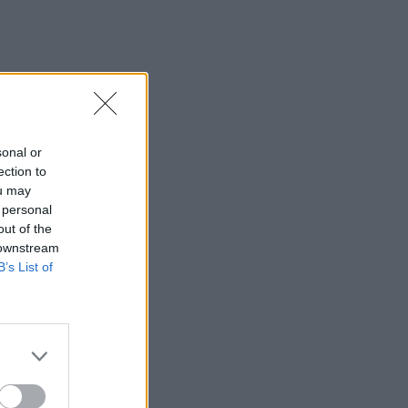
highlights της ισοπαλίας των
«πράσινων»
23:23
CONFERENCE LEAGUE
Παναθηναϊκός: Η μέρα και η ώρα της
ρεβάνς με την ΤΣΣΚΑ 1948
23:23
CONFERENCE LEAGUE
sonal or
Παναθηναϊκός – ΤΣΣΚΑ 1948 1-1:
ection to
ou may
«Βραχυκύκλωσε» και τώρα όλα για
 personal
όλα στη Βουλγαρία
out of the
23:14
NBA
 downstream
Απόφαση-έκπληξη από NBAer με 12
B’s List of
πόντους μέσο όρο - Στην Αυστραλία ο
Κόουλ Άντονι