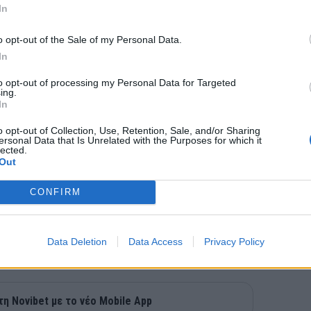
In
o opt-out of the Sale of my Personal Data.
In
to opt-out of processing my Personal Data for Targeted
ing.
In
o opt-out of Collection, Use, Retention, Sale, and/or Sharing
ersonal Data that Is Unrelated with the Purposes for which it
lected.
Out
CONFIRM
Data Deletion
Data Access
Privacy Policy
τη Novibet με το νέο Mobile App