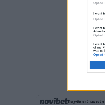
Opted 
I want t
Opted 
I want 
Advertis
Opted 
I want t
of my P
was col
Opted 
Παιχνίδι από παντού σ