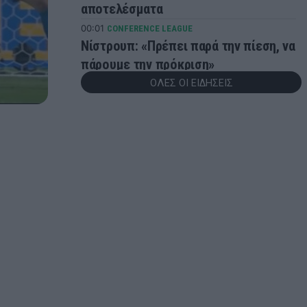
αποτελέσματα
00:01
CONFERENCE LEAGUE
Νίστρουπ: «Πρέπει παρά την πίεση, να
πάρουμε την πρόκριση»
ΟΛΕΣ ΟΙ ΕΙΔΗΣΕΙΣ
23:56
CHAMPIONS LEAGUE
Champions League: Βήμα πρόκρισης
για Άαρχους και Φενέρμπαχτσε - Τα
αποτελέσματα της βραδιάς
23:51
CONFERENCE LEAGUE
Γιάγκουσιτς: «Πρέπει να
βελτιωθούμε, έχουμε πέντε μέρες
μπροστά μας»
23:49
CONFERENCE LEAGUE
Conference League: «Διπλό»
πρόκρισης για τον Απόλλων Λεμεσού
23:43
CONFERENCE LEAGUE
Παναθηναϊκός – ΤΣΣΚΑ 1948: Δείτε τα