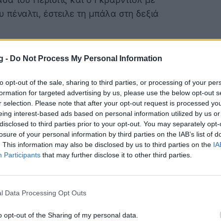
πέναλτι, έστειλε τη μπάλα στη δεξιά
g -
Do Not Process My Personal Information
to opt-out of the sale, sharing to third parties, or processing of your per
formation for targeted advertising by us, please use the below opt-out s
r selection. Please note that after your opt-out request is processed y
eing interest-based ads based on personal information utilized by us or
disclosed to third parties prior to your opt-out. You may separately opt-
losure of your personal information by third parties on the IAB’s list of
άκρυναν οι Κροάτες και ο Ντάρι από τη
. This information may also be disclosed by us to third parties on the
IA
Participants
that may further disclose it to other third parties.
σε τον Λιβάκοβιτς για το 1-1.
l Data Processing Opt Outs
o opt-out of the Sharing of my personal data.