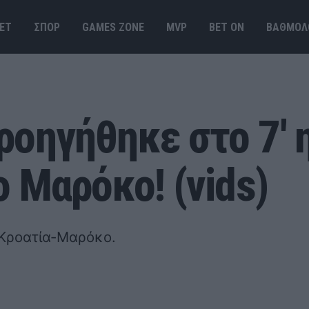
ΕΤ
ΣΠΟΡ
GAMES ΖΟΝΕ
MVP
BET ΟΝ
ΒΑΘΜΟΛ
οηγήθηκε στο 7' η
ο Μαρόκο! (vids)
ο Κροατία-Μαρόκο.