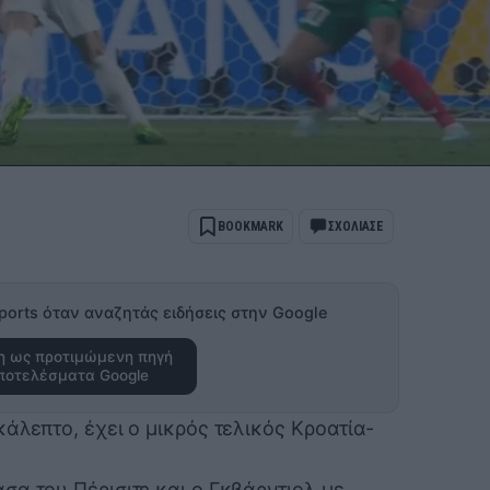
BOOKMARK
ΣΧΟΛΙΑΣΕ
ports όταν αναζητάς ειδήσεις στην Google
 ως προτιμώμενη πηγή
ποτελέσματα Google
άλεπτο, έχει ο μικρός τελικός Κροατία-
σα του Πέρισιτς και ο Γκβάρντιολ με