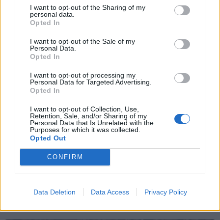
I want to opt-out of the Sharing of my
personal data.
Opted In
I want to opt-out of the Sale of my
Personal Data.
Opted In
I want to opt-out of processing my
Personal Data for Targeted Advertising.
Opted In
I want to opt-out of Collection, Use,
Retention, Sale, and/or Sharing of my
Personal Data that Is Unrelated with the
Purposes for which it was collected.
Opted Out
Μουντιάλ 2022: Γκολάρα ο Όρσιτς για το
Κροατία-Μαρόκο 2-1
CONFIRM
Μουντιάλ 2022: Η Κροατία προηγείται 2-1 του
Μαρόκου με γκολ του Όρσιτς.
Data Deletion
Data Access
Privacy Policy
17 Δεκεμβρίου 2022 17:52