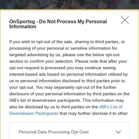
OnSportsg -
Do Not Process My Personal
Information
If you wish to opt-out of the sale, sharing to third parties, or
processing of your personal or sensitive information for
targeted advertising by us, please use the below opt-out
section to confirm your selection. Please note that after your
opt-out request is processed you may continue seeing
Μουντιάλ 2022 - Κροατία-Μαρόκο 2-1:
interest-based ads based on personal information utilized by
us or personal information disclosed to third parties prior to
Έγραψε ιστορία η παρέα του Μόντριτς
your opt-out. You may separately opt-out of the further
(vids+pics)
disclosure of your personal information by third parties on the
IAB’s list of downstream participants. This information may
Μουντιάλ 2022: Η Κροατία νίκησε 2-1 το εκπληκτικό
also be disclosed by us to third parties on the
IAB’s List of
Μαρόκο και κατέκτησε για δεύτερη φορά την τρίτη
Downstream Participants
that may further disclose it to other
θέση σε Παγκόσμιο Κύπελλο, μετά την…
third parties.
17 Δεκεμβρίου 2022 18:54
Personal Data Processing Opt Outs