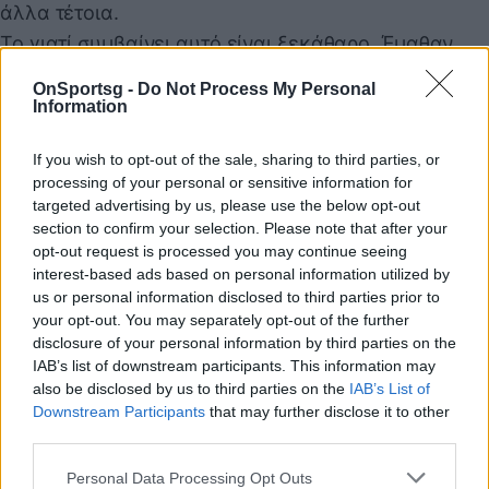
άλλα τέτοια.
Το γιατί συμβαίνει αυτό είναι ξεκάθαρο. Έμαθαν
τον Παναθηναϊκό να είναι ο φτωχός συγγενής.
OnSportsg -
Do Not Process My Personal
Αυτό που δε διεκδικεί, δεν απειλεί κανέναν παρά
Information
μόνο με κάποια σκόρπια αποτελέσματα. Ξαφνικά οι
If you wish to opt-out of the sale, sharing to third parties, or
«πράσινοι» επέστρεψαν, απειλούν, διεκδικούν στα
processing of your personal or sensitive information for
ίσα και με δυναμική. Τους ξενίζει. Ταυτόχρονα,
targeted advertising by us, please use the below opt-out
όμως, από την τετράδα της κορυφής είναι ο πιο
section to confirm your selection. Please note that after your
opt-out request is processed you may continue seeing
εύκολος «στόχος» για κριτική. Κυρίως επειδή ο
interest-based ads based on personal information utilized by
ίδιος ο οργανισμός του Παναθηναϊκού έχει μάθει
us or personal information disclosed to third parties prior to
στην κριτική, άρα δεν μπαίνει στον κόπο είτε να την
your opt-out. You may separately opt-out of the further
disclosure of your personal information by third parties on the
αντικρούσει, είτε να την… βάλει στη θέση της. Με
IAB’s list of downstream participants. This information may
τους υπόλοιπους ισχύει το ακριβώς αντίθετο.
also be disclosed by us to third parties on the
IAB’s List of
Είναι υποκριτικό λοιπόν να λέγεται εύκολα το
Downstream Participants
that may further disclose it to other
third parties.
«μπράβο» στον Ιβάν Γιοβάνοβιτς, τη στιγμή που οι
ίδιοι που το λένε υποτιμούν τη δική του δουλειά και
Personal Data Processing Opt Outs