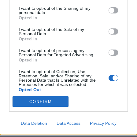
την ομάδα του. Παρότι είναι στην κορυφή, έβγαλε
I want to opt-out of the Sharing of my
έκτο ντέρμπι με τον Ολυμπιακό χωρίς να χάσει κι
personal data.
Opted In
όμως κάνει αυτοκριτική και ψάχνει τρόπους
βελτίωσης.
I want to opt-out of the Sale of my
Personal Data.
Αν υπάρχει δικαιοσύνη λοιπόν, το πρωτάθλημα
Opted In
αυτό θα πάει στον Παναθηναϊκό. Για την
I want to opt-out of processing my
προσπάθεια, τη δουλειά, την ηθική προσέγγιση των
Personal Data for Targeted Advertising.
Opted In
πραγμάτων, το σεβασμό που επιδεικνύει προς
όλους. Ακόμη κι αν ξέρει πως εκείνοι δεν σέβονται
I want to opt-out of Collection, Use,
Retention, Sale, and/or Sharing of my
και είναι προσβλητικοί σε πολλές περιπτώσεις.
Personal Data that Is Unrelated with the
Purposes for which it was collected.
Στο κάτω-κάτω, δεν υπάρχει λόγος τόσης
Opted Out
αμφισβήτησης. Έρχονται play offs, έρχονται πολλά
CONFIRM
ντέρμπι. Αφού είναι όλοι τους τόοοοοοσο καλύτεροι
απ’ τον Παναθηναϊκό, γιατί δεν ηρεμούν και να το
αποδείξουν στον αγωνιστικό χώρο; Στα λόγια οι
Data Deletion
Data Access
Privacy Policy
πάντες κάνουν… χατ τρικ και θριαμβεύουν. Στην