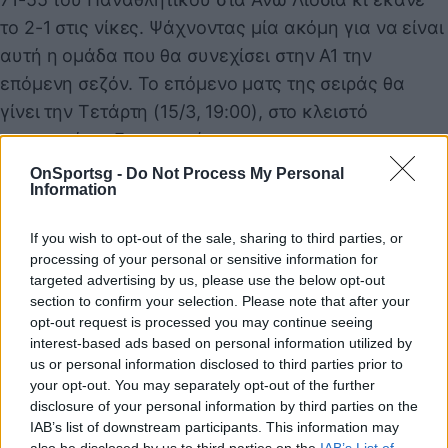
το 2-1 στις νίκες. Ψάχνοντας μία ακόμη για να είναι
αυτή η ομάδα που θα συνεχίσει στην Α1 την
επόμενη σεζόν. Το επόμενο ματς της σειράς θα
γίνει την Τετάρτη (15/3, 19:00), στο κλειστό
γυμναστήριο Επταπυργίου.
OnSportsg -
Do Not Process My Personal
Information
Τα αποτελέσματα των α΄ αγώνων των πλέι-άουτ:
ΠΑΣ Γιάννινα-Δάφνη Αγ. Δημητρίου 62-54 (3-0
If you wish to opt-out of the sale, sharing to third parties, or
νίκες)
processing of your personal or sensitive information for
Εύνικος-Παναθλητικός Συκεών 71-55 (2-1 νίκες)
targeted advertising by us, please use the below opt-out
section to confirm your selection. Please note that after your
opt-out request is processed you may continue seeing
interest-based ads based on personal information utilized by
Παιχνίδι από παντού στη Novibet με το
us or personal information disclosed to third parties prior to
νέο Mobile App
your opt-out. You may separately opt-out of the further
disclosure of your personal information by third parties on the
IAB’s list of downstream participants. This information may