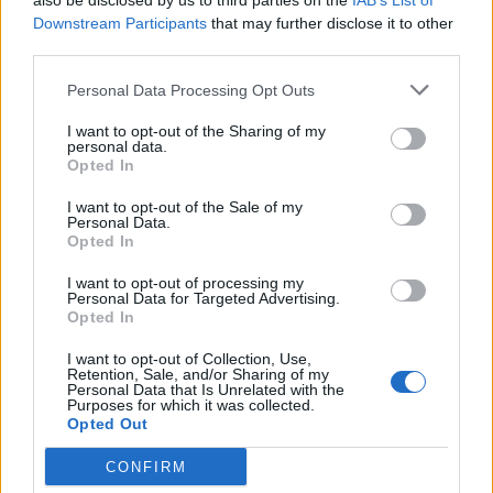
also be disclosed by us to third parties on the
IAB’s List of
Downstream Participants
that may further disclose it to other
third parties.
Personal Data Processing Opt Outs
Μπάσκετ Γυναικών
I want to opt-out of the Sharing of my
personal data.
COMMENTS
Opted In
I want to opt-out of the Sale of my
Personal Data.
Συνδεθείτε για να σχολιάσετε
Opted In
I want to opt-out of processing my
Personal Data for Targeted Advertising.
Opted In
I want to opt-out of Collection, Use,
LATEST NEWS
Retention, Sale, and/or Sharing of my
Personal Data that Is Unrelated with the
Purposes for which it was collected.
09:59
CHAMPIONS LEAGUE
Opted Out
Ολυμπιακός: Δηλώνει «παρών» για τη ρεβάνς με τη
Ναϊμέγκεν ο Έσε
CONFIRM