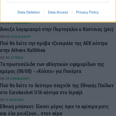
09:48
ΠΟΔΟΣΦΑΙΡΟ
Ενίσχυση στην άμυνα για τη Λίβερπουλ: «Κλείνει» τον
Data Deletion
Data Access
Privacy Policy
Αραούχο από τη Μπαρτσελόνα
09:24
ΠΟΔΟΣΦΑΙΡΟ
Άνοιξε λογαριασμό στην Πορτογαλία ο Κούτσιας (pic)
08:59
ΠΟΔΟΣΦΑΙΡΟ
Πού θα δείτε την πρόβα τζενεράλε της ΑΕΚ κόντρα
στην Athens Kallithea
08:46
STORIES
Τα πρωτοσέλιδα των αθλητικών εφημερίδων της
ημέρας (08/08) - «Κόλπο» για Πουέρτα
08:34
EUROBASKET
Πού θα δείτε το δεύτερο παιχνίδι της Εθνικής Παίδων
στο Eurobasket U16 κόντρα στο Ισραήλ
08:15
ΜΠΑΣΚΕΤ
Εθνική μπάσκετ: Είκοσι μέρες πριν τα κρίσιμα ματς
και όλα μοιάζουν… στον αέρα