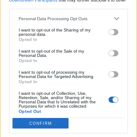
COMMENTS
Downstream Participants
that may further disclose it to other
third parties.
Personal Data Processing Opt Outs
Συνδεθείτε για να σχολιάσετε
I want to opt-out of the Sharing of my
personal data.
Opted In
I want to opt-out of the Sale of my
Personal Data.
LATEST NEWS
Opted In
15:57
ΠΟΔΟΣΦΑΙΡΟ
I want to opt-out of processing my
Μαλντίνι για Γκουαρδιόλα: «Έγραφε ενδεκάδες σε
Personal Data for Targeted Advertising.
Opted In
χαρτί για την εθνική Ιταλίας»
15:42
ΠΟΔΟΣΦΑΙΡΟ
I want to opt-out of Collection, Use,
Retention, Sale, and/or Sharing of my
Η αγκαλία Τζόλη-Καρέτσα πριν το φιλικό ανάμεσα σε
Personal Data that Is Unrelated with the
Purposes for which it was collected.
Άρσεναλ και Ντόρτμουντ
Opted Out
15:20
EUROBASKET
CONFIRM
Live Streaming: Η αναμέτρηση της Εθνικής Παίδων
κόντρα στη Γεωργία για το Eurobasket U16