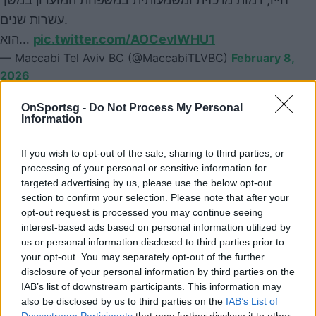
עשרות שנים.
הוא…
pic.twitter.com/AOCevIWHU1
— Maccabi Tel Aviv BC (@MaccabiTLVBC)
February 8,
2026
OnSportsg -
Do Not Process My Personal
Information
Παιχνίδι από παντού στη Novibet με το
If you wish to opt-out of the sale, sharing to third parties, or
νέο Mobile App
processing of your personal or sensitive information for
targeted advertising by us, please use the below opt-out
section to confirm your selection. Please note that after your
opt-out request is processed you may continue seeing
interest-based ads based on personal information utilized by
us or personal information disclosed to third parties prior to
your opt-out. You may separately opt-out of the further
Μακάμπι Τελ Αβίβ
disclosure of your personal information by third parties on the
IAB’s list of downstream participants. This information may
also be disclosed by us to third parties on the
IAB’s List of