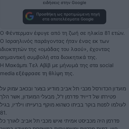
ειδήσεις στην Google
Προσθήκη ως προτιμώμενη πηγή
στα αποτελέσματα Google
Ο Φέντερμαν έφυγε από τη ζωή σε ηλικία 81 ετών.
Ο Ισραηλινός παράγοντας ήταν ένας εκ των
ιδιοκτητών της «ομάδας του λαού», έχοντας
σημαντική συμβολή στα διοικητικά της.
Η Μακάμπι Τελ Αβίβ με μήνυμά της στα social
media εξέφρασε τη θλίψη της.
מועדון הכדורסל מכבי תל אביב מודיע בצער ובכאב עמוק על
פטירתו של דייויד פדרמן ז"ל, מבעלי המועדון, אשר הלך
לעולמו לפנות בוקר בביתו כשהוא מוקף ברעייתו וילדיו, בגיל
81.
פדרמן היה מכביסט אמיתי ואיש מכבי תל אביב לאורך כל
חייו, דמות מרכזית ומשמעותית במשפחת המועדון במשך