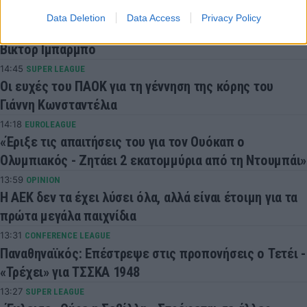
15:02
ΠΟΔΟΣΦΑΙΡΟ
Data Deletion
Data Access
Privacy Policy
«Κλείνει» σε ομάδα 4ης κατηγορίας της Ιταλίας ο
Βίκτορ Ιμπάρμπο
14:45
SUPER LEAGUE
Οι ευχές του ΠΑΟΚ για τη γέννηση της κόρης του
Γιάννη Κωνσταντέλια
14:18
EUROLEAGUE
«Έριξε τις απαιτήσεις του για τον Ουόκαπ ο
Ολυμπιακός - Ζητάει 2 εκατομμύρια από τη Ντουμπάι»
13:59
OPINION
Η ΑΕΚ δεν τα έχει λύσει όλα, αλλά είναι έτοιμη για τα
πρώτα μεγάλα παιχνίδια
13:31
CONFERENCE LEAGUE
Παναθηναϊκός: Επέστρεψε στις προπονήσεις ο Τετέι -
«Τρέχει» για ΤΣΣΚΑ 1948
13:27
SUPER LEAGUE