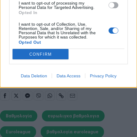
I want to opt-out of processing my
Τετάρτη 26/11
Personal Data for Targeted Advertising.
Opted In
19:00 Μακάμπι Τελ Αβίβ - Αρμάνι Μιλάνο
20:30 Ερυθρός Αστέρας - Ολυμπιακός
I want to opt-out of Collection, Use,
Retention, Sale, and/or Sharing of my
20:30 Μονακό - Αναντολού Εφές
Personal Data that Is Unrelated with the
Purposes for which it was collected.
21:30 Μπαρτσελόνα - Βιλερμπάν
Opted Out
CONFIRM
Παιχνίδι από παντού στη Novibet με το
νέο Mobile App
Data Deletion
Data Access
Privacy Policy
Βαθμολογία
ευρωλιγκα βαθμολογια
Euroleague
βαθμολογία euroleague