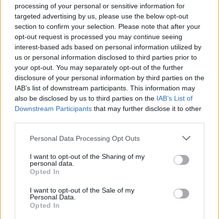
processing of your personal or sensitive information for
13) Παρί 5-7
targeted advertising by us, please use the below opt-out
14) Ντουμπάι BC 5-7
section to confirm your selection. Please note that after your
15) Αναντολού Εφές 5-7
opt-out request is processed you may continue seeing
interest-based ads based on personal information utilized by
16) Μπάγερν Μονάχου 5-7
us or personal information disclosed to third parties prior to
17) Μπασκόνια 4-8
your opt-out. You may separately opt-out of the further
18) Παρτιζάν 4-8
disclosure of your personal information by third parties on the
IAB’s list of downstream participants. This information may
19) Μακάμπι Τελ Αβίβ 3-9
also be disclosed by us to third parties on the
IAB’s List of
20) Βιλερμπάν 3-9
Downstream Participants
that may further disclose it to other
Η επόμενη αγωνιστική (13η)
third parties.
Τρίτη 25/11
Personal Data Processing Opt Outs
18:00 Ντουμπάι BC - Παρί
I want to opt-out of the Sharing of my
19:45 Φενερμπαχτσέ - Βίρτους Μπολόνια
personal data.
20:00 Ζαλγκίρις Κάουνας - Μπασκόνια
Opted In
20:00 Χάποελ Τελ Αβίβ - Ρεάλ Μαδρίτης
I want to opt-out of the Sale of my
Personal Data.
21:15 Παναθηναϊκός AKTOR - Παρτιζάν
Opted In
21:30 Βαλένθια - Μπάγερν Μονάχου