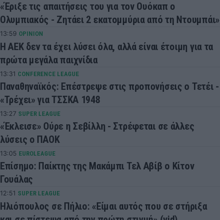
«Έριξε τις απαιτήσεις του για τον Ουόκαπ ο
Ολυμπιακός - Ζητάει 2 εκατομμύρια από τη Ντουμπάι»
13:59
OPINION
Η ΑΕΚ δεν τα έχει λύσει όλα, αλλά είναι έτοιμη για τα
πρώτα μεγάλα παιχνίδια
13:31
CONFERENCE LEAGUE
Παναθηναϊκός: Επέστρεψε στις προπονήσεις ο Τετέι -
«Τρέχει» για ΤΣΣΚΑ 1948
13:27
SUPER LEAGUE
«Έκλεισε» Ούρε η Σεβίλλη - Στρέφεται σε άλλες
λύσεις ο ΠΑΟΚ
13:05
EUROLEAGUE
Επίσημο: Παίκτης της Μακάμπι Τελ Αβίβ ο Κίτον
Γουάλας
12:51
SUPER LEAGUE
Ηλιόπουλος σε Πήλιο: «Είμαι αυτός που σε στήριξα
και σε πίστεψα από την πρώτη στιγμή» (vid)