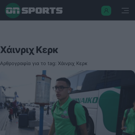
Χάινριχ Κερκ
Αρθρογραφία για το tag: Χάινριχ Κερκ