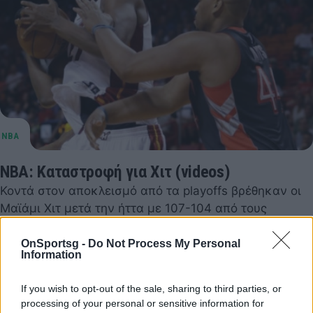
NBA: Καταστροφή για Χιτ (videos)
Κοντά στον αποκλεισμό από τα playoffs βρέθηκαν οι
Μαϊάμι Χιτ μετά την ήττα με 107-104 από τους
Τορόντο Ράπτορς στο «AmericanAirlines Arena».
OnSportsg -
Do Not Process My Personal
12 Απριλίου 2015 06:46
Information
If you wish to opt-out of the sale, sharing to third parties, or
processing of your personal or sensitive information for