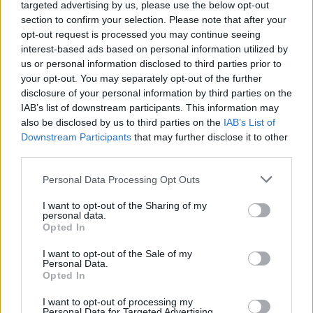
targeted advertising by us, please use the below opt-out
section to confirm your selection. Please note that after your
opt-out request is processed you may continue seeing
interest-based ads based on personal information utilized by
us or personal information disclosed to third parties prior to
your opt-out. You may separately opt-out of the further
disclosure of your personal information by third parties on the
IAB’s list of downstream participants. This information may
also be disclosed by us to third parties on the
IAB’s List of
Downstream Participants
that may further disclose it to other
third parties.
Personal Data Processing Opt Outs
Ντάλας Μάβερικς: Νέες «αιχμές» ο Κιούμπαν,
I want to opt-out of the Sharing of my
«50άρα» ο Νοβίτσκι
personal data.
Opted In
Στο αργό μπάσκετ του κολεγιακού πρωταθλήματος
του NCAA αναφέρθηκε ο ιδιοκτήτης των Ντάλας
I want to opt-out of the Sale of my
Personal Data.
Μάβερικς, Μαρκ Κιούμπαν.
Opted In
11 Απριλίου 2015 03:34
I want to opt-out of processing my
Personal Data for Targeted Advertising.