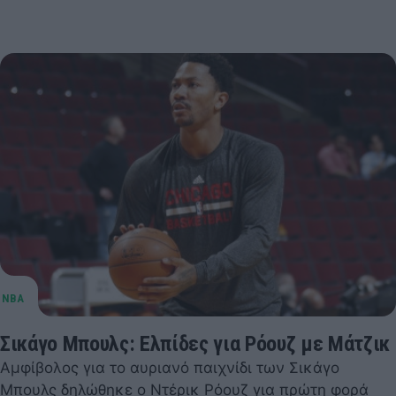
Σικάγο Μπουλς: Ελπίδες για Ρόουζ με Μάτζικ
Αμφίβολος για το αυριανό παιχνίδι των Σικάγο
Μπουλς δηλώθηκε ο Ντέρικ Ρόουζ για πρώτη φορά