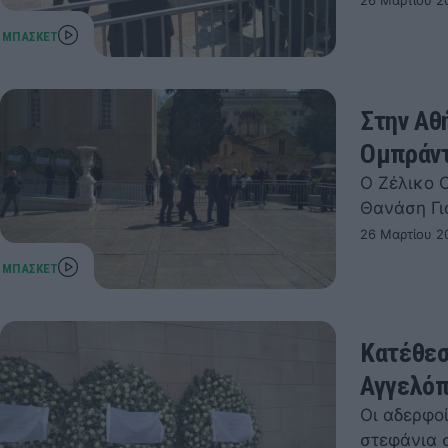
26 Μαρτίου 2
Στην Αθ
Ομπράντ
Ο Ζέλικο 
Θανάση Γι
26 Μαρτίου 20
Κατέθεσ
Αγγελόπ
Οι αδερφο
στεφάνια 