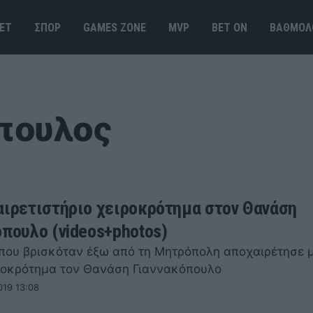
ΕΤ
ΣΠΟΡ
GAMES ΖΟΝΕ
MVP
BET ΟΝ
ΒΑΘΜΟΛ
πουλος
αιρετιστήριο χειροκρότημα στον Θανάση
όπουλο (videos+photos)
που βρισκόταν έξω από τη Μητρόπολη αποχαιρέτησε 
ροκρότημα τον Θανάση Γιαννακόπουλο
019 13:08