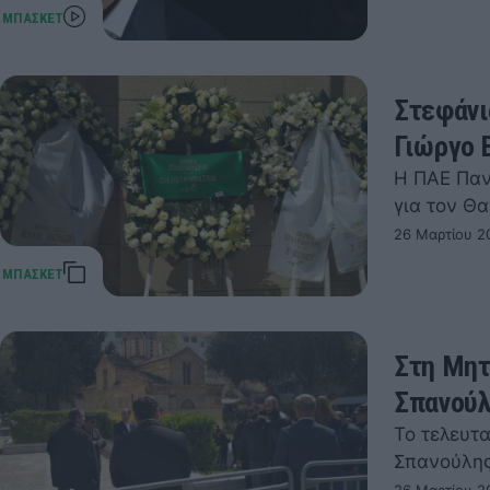
Στεφάνι
Γιώργο 
Η ΠΑΕ Παν
για τον Θ
26 Μαρτίου 2
Στη Μητ
Σπανούλ
Το τελευτ
Σπανούλη