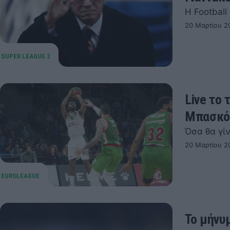
Η Footbal
20 Μαρτίου 2
Live το
Μπασκό
Όσα θα γί
20 Μαρτίου 2
Το μήνυ