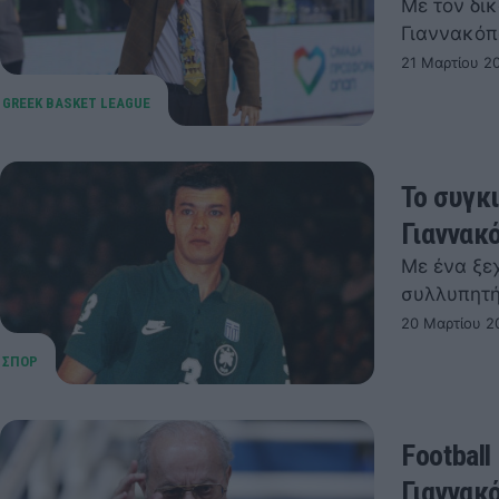
Με τον δι
Γιαννακόπ
21 Μαρτίου 20
Το συγκ
Γιαννακ
Με ένα ξε
συλλυπητή
20 Μαρτίου 2
Football
Γιαννακ