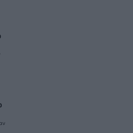
ο
ν
ο
αν