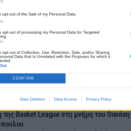
In
Γιαννακόπουλος
019 10:46
o opt-out of the Sale of my Personal Data.
In
to opt-out of processing my Personal Data for Targeted
ing.
In
στεφάνων στη μνήμη του Θανάση
o opt-out of Collection, Use, Retention, Sale, and/or Sharing
όπουλου
ersonal Data that Is Unrelated with the Purposes for which it
lected.
πό τον επιχειρηματικό, αθλητικό κι όχι μόνο κόσμο γι
Out
ιαννακόπουλο
CONFIRM
19 10:11
Data Deletion
Data Access
Privacy Policy
η της Basket League στη μνήμη του Θανάση
όπουλου