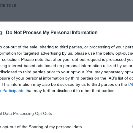
19 11:38
g -
Do Not Process My Personal Information
 – τριφύλλι για τον Θανάση Γιαννακόπουλο
to opt-out of the sale, sharing to third parties, or processing of your per
τα πολλά στεφάνια που στάλθηκαν για τον Θανάση
formation for targeted advertising by us, please use the below opt-out s
ουλο, δύο ήταν σε σχήμα τριφυλλιού.
r selection. Please note that after your opt-out request is processed y
19 11:12
eing interest-based ads based on personal information utilized by us or
disclosed to third parties prior to your opt-out. You may separately opt-
losure of your personal information by third parties on the IAB’s list of
. This information may also be disclosed by us to third parties on the
IA
Participants
that may further disclose it to other third parties.
ημαία του Παναθηναϊκού ο Θανάσης
l Data Processing Opt Outs
όπουλος
o opt-out of the Sharing of my personal data.
πο που ο ίδιος επιθυμούσε θα αποχαιρετήσει τον κόσμ