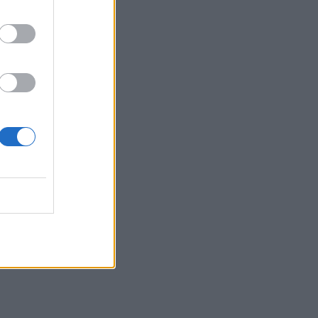
α τον