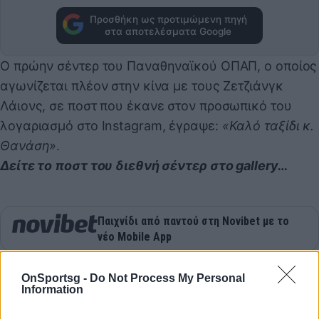
Προσθήκη ως προτιμώμενη πηγή
στα αποτελέσματα Google
Ο πρώην σέντερ του Παναθηναϊκού ΟΠΑΠ, ο οποίος
αγωνίζεται πλέον στην κίνα με τους Ζετζιάνγκ
Λάιονς, σε ποστ που έκανε στον προσωπικό του
λογαριασμό στο Instagram, έγραψε:
«Καλό ταξίδι κ.
Θανάση»
.
Δείτε το ποστ του διεθνή σέντερ στο gallery…
Παιχνίδι από παντού στη Novibet με το
νέο Mobile App
OnSportsg -
Do Not Process My Personal
Information
9
SHARES