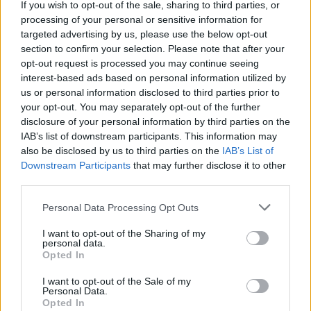
If you wish to opt-out of the sale, sharing to third parties, or
processing of your personal or sensitive information for
Παναθηναϊκός ΟΠΑΠ
Γιάννης Μπουρούσης
targeted advertising by us, please use the below opt-out
section to confirm your selection. Please note that after your
opt-out request is processed you may continue seeing
Θανάσης Γιαννακόπουλος
interest-based ads based on personal information utilized by
us or personal information disclosed to third parties prior to
your opt-out. You may separately opt-out of the further
COMMENTS
disclosure of your personal information by third parties on the
IAB’s list of downstream participants. This information may
also be disclosed by us to third parties on the
IAB’s List of
Συνδεθείτε για να σχολιάσετε
Downstream Participants
that may further disclose it to other
third parties.
Personal Data Processing Opt Outs
I want to opt-out of the Sharing of my
LATEST NEWS
personal data.
Opted In
21:35
ΠΟΔΟΣΦΑΙΡΟ
I want to opt-out of the Sale of my
«Στο στόχαστρο της Ατλέτικο ο Ρομέρο»
Personal Data.
Opted In
21:24
ΠΟΔΟΣΦΑΙΡΟ