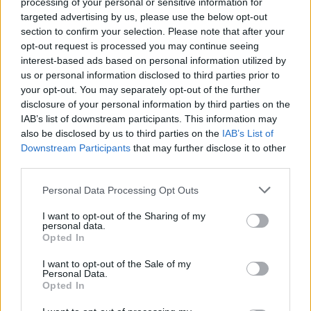
processing of your personal or sensitive information for
targeted advertising by us, please use the below opt-out
section to confirm your selection. Please note that after your
opt-out request is processed you may continue seeing
interest-based ads based on personal information utilized by
us or personal information disclosed to third parties prior to
your opt-out. You may separately opt-out of the further
disclosure of your personal information by third parties on the
IAB’s list of downstream participants. This information may
also be disclosed by us to third parties on the
IAB’s List of
Downstream Participants
that may further disclose it to other
third parties.
Personal Data Processing Opt Outs
I want to opt-out of the Sharing of my
Summer League NBA: Το εντυπωσιακό Top-10
personal data.
Opted In
(video)
Σε μια βραδιά γεμάτη θέαμα εξελίχθηκε η
I want to opt-out of the Sale of my
Personal Data.
χθεσινή(15/8) στον μαγικό κόσμο του ΝΒΑ.
Opted In
16 Αυγούστου 2021 15:15