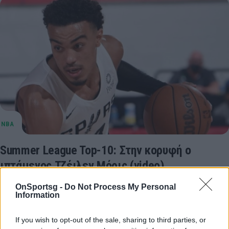
Summer League Top-10: Στην κορυφή ο
ιπτάμενος Τζέιλεν Μόρις (video)
Το Top-10 της ένατης ημέρας του σάμερ λιγκ
OnSportsg -
Do Not Process My Personal
του ΝΒΑπου φιλοξενείται στο Λας Βέγκας πρόσφερε
Information
θέαμα με πολλά εντυπωσιακά καρφώματα.
17 Αυγούστου 2021 15:15
If you wish to opt-out of the sale, sharing to third parties, or