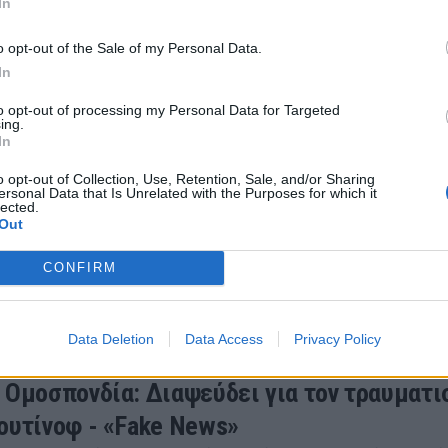
In
 2022 14:00
o opt-out of the Sale of my Personal Data.
In
to opt-out of processing my Personal Data for Targeted
ing.
In
 Εκτός με Ελλάδα ο Μπιέλιτσα - Πιθανή η
o opt-out of Collection, Use, Retention, Sale, and/or Sharing
χή Νέντοβιτς
ersonal Data that Is Unrelated with the Purposes for which it
lected.
β Πέσιτς δεν υπολογίζει τον Νεμάνια Μπιέλιτσα, την ί
Out
υ όλα δείχνουν πως ο Νεμάνια Νέντοβιτς θα δώσει το
CONFIRM
 2022 14:30
Data Deletion
Data Access
Privacy Policy
 Ομοσπονδία: Διαψεύδει για τον τραυματι
ουτίνοφ - «Fake News»