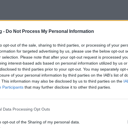
g -
Do Not Process My Personal Information
ατικά Παγκοσμίου Κυπέλλου: Η FIBA «έχρ
to opt-out of the sale, sharing to third parties, or processing of your per
Γιόκιτς (video)
formation for targeted advertising by us, please use the below opt-out s
r selection. Please note that after your opt-out request is processed y
ερος παίκτης των Προκριματικών του Παγκοσμίου Κυ
eing interest-based ads based on personal information utilized by us or
πη αναδείχθηκε ο σούπερ σταρ της Σερβίας, Νίκολα Γι
disclosed to third parties prior to your opt-out. You may separately opt-
 2022 22:15
losure of your personal information by third parties on the IAB’s list of
. This information may also be disclosed by us to third parties on the
IA
Participants
that may further disclose it to other third parties.
ket 2022: Ανακούφιση με Μίσιτς στη Σερβί
l Data Processing Opt Outs
ανακούφιση στην εθνική ομάδα της Σερβίας, με την κ
τισμού του Βασίλιε Μίσιτς.
o opt-out of the Sharing of my personal data.