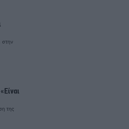
ι
, στην
 «Είναι
ση της