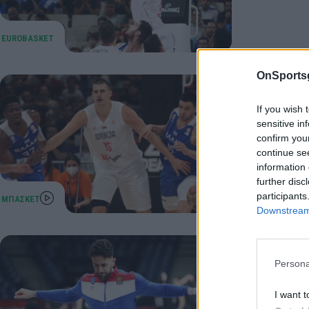
OnSports
Προκριμ
If you wish 
MVP τον 
sensitive in
confirm you
Πολυτιμότ
continue se
στην Ευρώ
information 
30 Αυγούστου
further disc
participants
Downstream 
Eurobas
Persona
Τεράστια 
του τραυμα
I want t