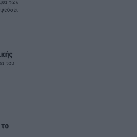
ψει των
αψεύσει
ικής
ει του
 το