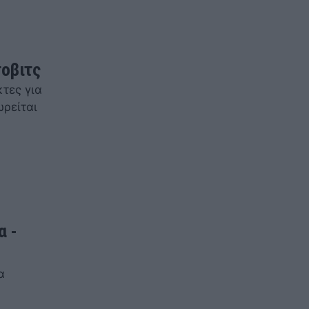
τοβιτς
κτες για
ωρείται
α -
α