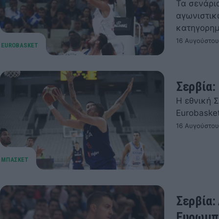
Τα σενάρι
αγωνιστικ
κατηγορημ
16 Αυγούστου
Σερβία:
Η εθνική 
Eurobaske
16 Αυγούστου
Σερβία:
Ευρωμπ