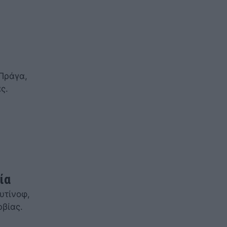
 Πράγα,
ς.
ία
υτίνοφ,
βίας.