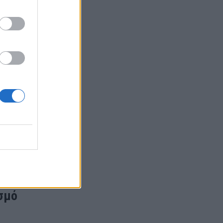
δια
 παρών…
σμό