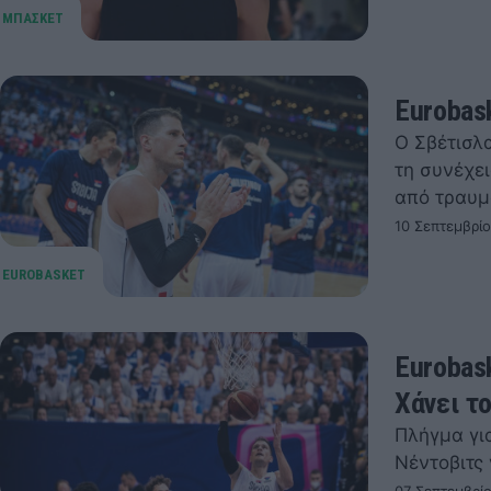
Eurobas
Ο Σβέτισλα
τη συνέχε
από τραυμ
10 Σεπτεμβρίο
Eurobas
Χάνει τ
Πλήγμα για
Νέντοβιτς 