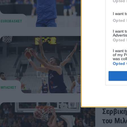
Opted 
27 Αυγούστου
I want t
Opted 
I want 
Advertis
Opted 
Σερβία:
I want t
συμμετο
of my P
was col
Ο Σβέτισλα
Opted 
στιγμή πο
24 Αυγούστου
Σερβική
του Μιλ