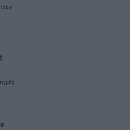
 ίσως
ς
τιγμές
ου