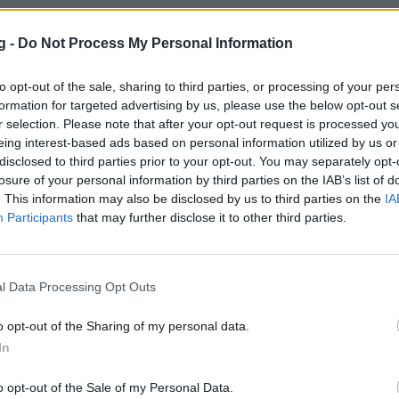
g -
Do Not Process My Personal Information
to opt-out of the sale, sharing to third parties, or processing of your per
formation for targeted advertising by us, please use the below opt-out s
κας: «Aς ελπίσουμε να είναι έτοιμος στο
r selection. Please note that after your opt-out request is processed y
eing interest-based ads based on personal information utilized by us or
 ο Ουόκαπ»
disclosed to third parties prior to your opt-out. You may separately opt-
ς-Λάυριο: Στην πιθανή συμμετοχή του Τόμας Ουόκαπ
losure of your personal information by third parties on the IAB’s list of
. This information may also be disclosed by us to third parties on the
IA
r του Κυπέλλου Ελλάδας αναφέρθηκε ο Γιώργος Μπαρτ
Participants
that may further disclose it to other third parties.
ου 2022 22:11
l Data Processing Opt Outs
κός-Λαύριο: Πέταξε την μπάλα σε διαιτητ
o opt-out of the Sharing of my personal data.
In
 (video)
ς-Λαύριο: Ο Τάιλερ Ντόρσεϊ «ξέφυγε» προς το τέλος τ
o opt-out of the Sale of my Personal Data.