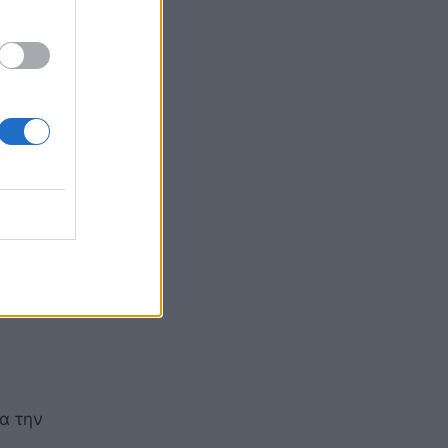
ε.
έρι ο
κΚίσικ
α την