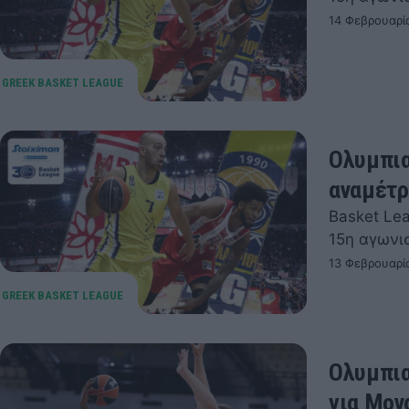
14 Φεβρουαρί
Ολυμπια
αναμέτρ
Basket Le
15η αγωνι
13 Φεβρουαρί
Ολυμπια
για Μον