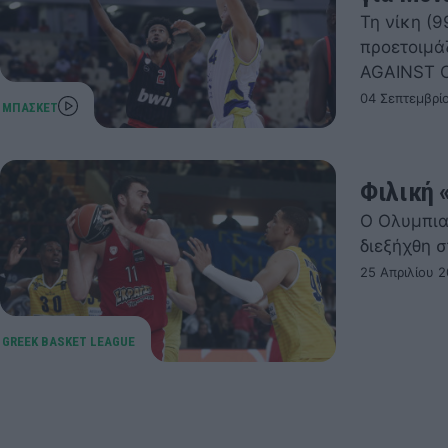
Τη νίκη (
προετοιμά
AGAINST 
04 Σεπτεμβρί
Φιλική 
Ο Ολυμπια
διεξήχθη σ
25 Απριλίου 2