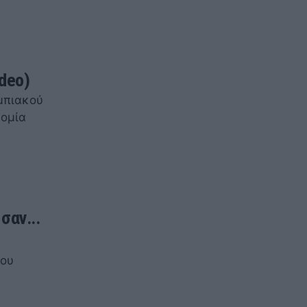
ideo)
μπιακού
νομία
σαν...
του