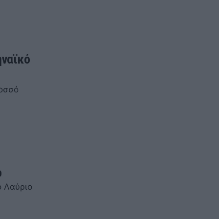
ηναϊκό
λοσσό
ο
ο Λαύριο