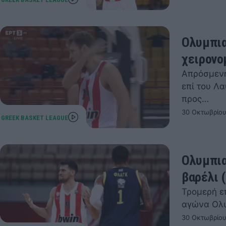
Ολυμπια
χειρονομ
Απρόσμενη
επί του Λα
προς…
30 Οκτωβρίου
Ολυμπια
βαρέλι (
Τρομερή ε
αγώνα Ολυ
30 Οκτωβρίου