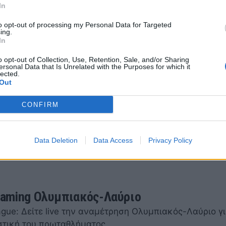
ης διαμαρτυρόμενος για ένα φάουλ που δεν του δόθηκ
In
ου 2022 21:54
to opt-out of processing my Personal Data for Targeted
ing.
In
o opt-out of Collection, Use, Retention, Sale, and/or Sharing
ersonal Data that Is Unrelated with the Purposes for which it
lected.
κός-Λαύριο: Θεαματικό κάρφωμα με ένα χ
Out
κ (video)
CONFIRM
ς-Λάυριο: Δείτε το θεαματικό κάρφωμα του Σακίλ Μα
ου 2022 21:05
Data Deletion
Data Access
Privacy Policy
reaming Ολυμπιακός-Λαύριο
gue: Δείτε live την αναμέτρηση Ολυμπιακός-Λαύριο γι
στική του πρωταθλήματος