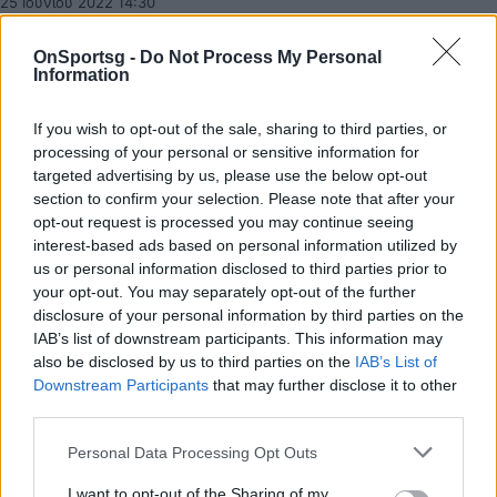
25 Ιουνίου 2022 14:30
OnSportsg -
Do Not Process My Personal
Information
If you wish to opt-out of the sale, sharing to third parties, or
processing of your personal or sensitive information for
targeted advertising by us, please use the below opt-out
section to confirm your selection. Please note that after your
opt-out request is processed you may continue seeing
interest-based ads based on personal information utilized by
us or personal information disclosed to third parties prior to
your opt-out. You may separately opt-out of the further
disclosure of your personal information by third parties on the
IAB’s list of downstream participants. This information may
also be disclosed by us to third parties on the
IAB’s List of
ΠΑΟΚ: Κάργας… τριετίας με επική
Downstream Participants
that may further disclose it to other
third parties.
παρουσίαση – «Κάντε καμία μεταγραφή»
Επίσημα παίκτης του ΠΑΟΚ έως το 2025 είναι ο
Personal Data Processing Opt Outs
Γιάννης Κάργας.
I want to opt-out of the Sharing of my