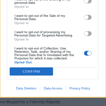
25 Ιουνίου 2022 11:35
personal data.
Opted In
I want to opt-out of the Sale of my
Personal Data.
Opted In
I want to opt-out of processing my
Personal Data for Targeted Advertising.
Opted In
I want to opt-out of Collection, Use,
Retention, Sale, and/or Sharing of my
Personal Data that Is Unrelated with the
Purposes for which it was collected.
Opted Out
CONFIRM
ΠΑΟΚ: Στα ασπρόμαυρα ο Κάργας - Απόλυτη
συμφωνία με ΠΑΣ Γιάννινα
Data Deletion
Data Access
Privacy Policy
ΠΑΟΚ: Παίκτης του «Δικεφάλου του Βορρά» θα πρέπει
να θεωρείται ο Γιάννης Κάργας.