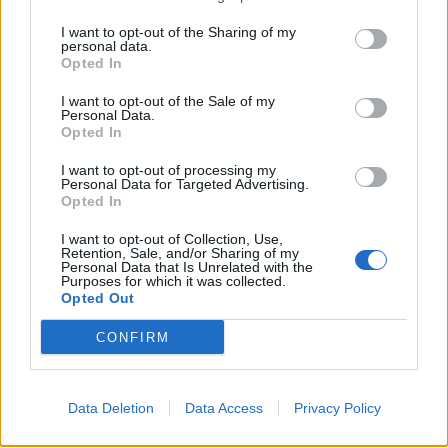
I want to opt-out of the Sharing of my
personal data.
Opted In
ΑΕΚ: Όλα ανοιχτά με Γιαννίκη - «Ασαφές το
μέλλον του Τσούμπερ», λένε οι Γερμανοί
I want to opt-out of the Sale of my
Personal Data.
ΑΕΚ: Στην αναμονή για τις οριστικές αποφάσεις της
Opted In
διοίκησης για την παραμονή Γιαννίκη - Τι λένε στην
I want to opt-out of processing my
Γερμανία για το μέλλον του…
Personal Data for Targeted Advertising.
Opted In
28 Φεβρουαρίου 2022 18:25
I want to opt-out of Collection, Use,
Retention, Sale, and/or Sharing of my
Personal Data that Is Unrelated with the
Purposes for which it was collected.
Opted Out
CONFIRM
Data Deletion
Data Access
Privacy Policy