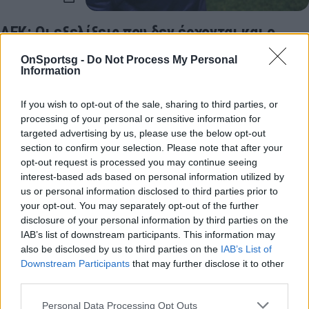
ΑΕΚ: Οι εξελίξεις που δεν έρχονται και ο
κίνδυνος της απόλυτης καταστροφής
OnSportsg -
Do Not Process My Personal
Information
ΑΕΚ: Στην Ένωση δεν έχουν πάρει την απόφαση να
«τελειώσουν» τον Αργύρη Γιαννίκη, με αποτελέσμα η
If you wish to opt-out of the sale, sharing to third parties, or
ομάδα να κινδυνεύει να χάσει και…
processing of your personal or sensitive information for
01 Μαρτίου 2022 09:00
targeted advertising by us, please use the below opt-out
section to confirm your selection. Please note that after your
opt-out request is processed you may continue seeing
interest-based ads based on personal information utilized by
us or personal information disclosed to third parties prior to
your opt-out. You may separately opt-out of the further
disclosure of your personal information by third parties on the
IAB’s list of downstream participants. This information may
also be disclosed by us to third parties on the
IAB’s List of
Downstream Participants
that may further disclose it to other
third parties.
Personal Data Processing Opt Outs