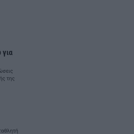
 για
ώσεις
ής της
ταθλητή