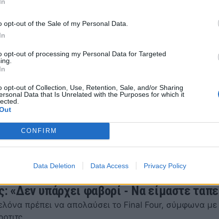
In
 που τους έχει μείνει αξέχαστος.
2 12:00
o opt-out of the Sale of my Personal Data.
In
to opt-out of processing my Personal Data for Targeted
ing.
In
σε Έλληνες δημοσιογράφους: «Ακούστε το 
o opt-out of Collection, Use, Retention, Sale, and/or Sharing
α το σηκώσουμε»
ersonal Data that Is Unrelated with the Purposes for which it
lected.
Αταμάν για ακόμα μια φορά έδειξε την μεγάλη του
Out
ηση ενόψει του Final Four του Βελιγραδίου.
CONFIRM
2 16:00
Data Deletion
Data Access
Privacy Policy
ς: «Δεν υπάρχει φαβορί - Να είμαστε ταπε
λόνα πρέπει να απολαύσει το Final Four, σύμφωνα με
ροτιτς