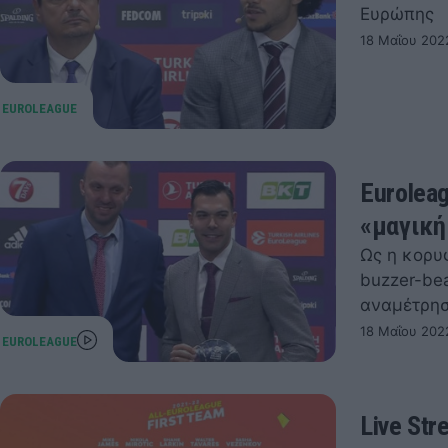
Ευρώπης
18 Μαΐου 202
Eurolea
«μαγική
Ως η κορυ
buzzer-be
αναμέτρησ
18 Μαΐου 202
Live St