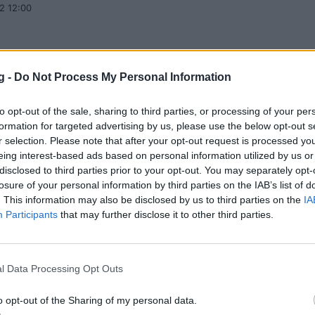
2 12:00
g -
Do Not Process My Personal Information
κός-Αναντολού Εφές: Η «βόμβα» του Μίτσ
to opt-out of the sale, sharing to third parties, or processing of your per
στιγμιότυπα της αναμέτρησης
formation for targeted advertising by us, please use the below opt-out s
r selection. Please note that after your opt-out request is processed y
 Μίτσιτς εκτέλεσε τον Ολυμπιακό και έδωσε την πρόκρ
eing interest-based ads based on personal information utilized by us or
 Final Four της Euroleague στην Αναντολού Εφές
disclosed to third parties prior to your opt-out. You may separately opt-
2 21:33
losure of your personal information by third parties on the IAB’s list of
. This information may also be disclosed by us to third parties on the
IA
Participants
that may further disclose it to other third parties.
ue Final Four 2022: Ο τελικός που δεν θα
l Data Processing Opt Outs
με ποτέ
o opt-out of the Sharing of my personal data.
ες του OnSports θυμούνται τον τελικό του Final 4 της