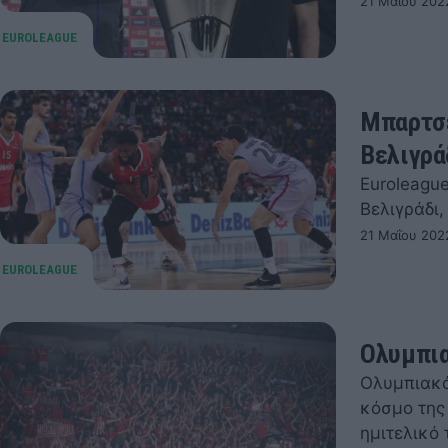
21 Μαΐου 202
Μπαρτσε
Βελιγρά
Euroleague
Βελιγράδι
21 Μαΐου 202
Ολυμπια
Ολυμπιακός
κόσμο της
ημιτελικό