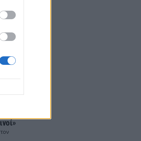
καλά,
ινοί»
 τον