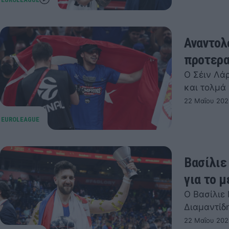
Αναντολ
προτερα
Ο Σέιν Λά
και τολμά 
22 Μαΐου 202
Βασίλιε
για το μ
Ο Βασίλιε
Διαμαντίδ
22 Μαΐου 202