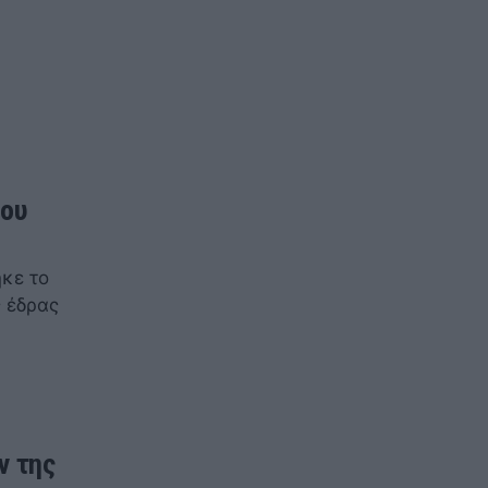
ίου
ηκε το
ς έδρας
ν της