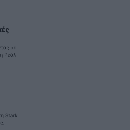
κές
ντας σε
τη Ρεάλ
η Stark
ς.