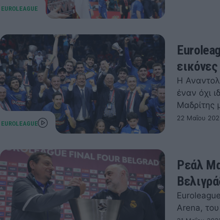
Eurolea
εικόνες 
Η Αναντολ
έναν όχι ι
Μαδρίτης μ
22 Μαΐου 202
Ρεάλ Μα
Βελιγρά
Euroleagu
Arena, του