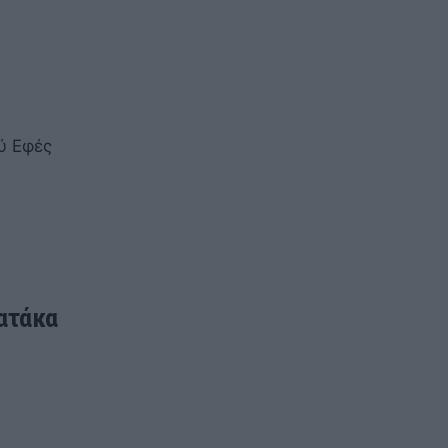
ύ Εφές
 ατάκα