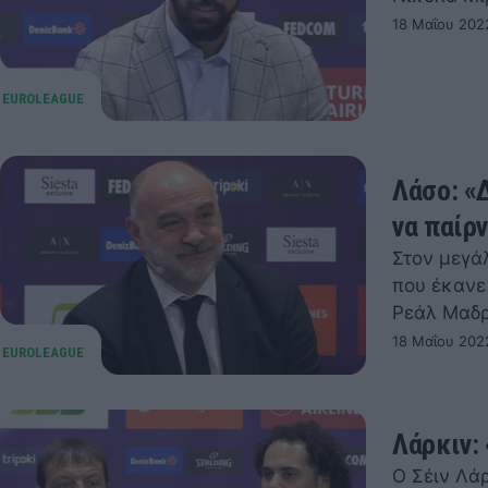
18 Μαΐου 202
Λάσο: «
να παίρ
Στον μεγά
που έκανε
Ρεάλ Μαδρ
18 Μαΐου 202
Λάρκιν:
Ο Σέιν Λά