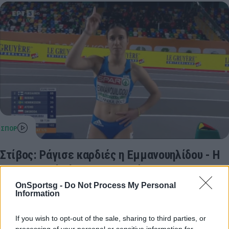
Στίβος: Ράγισε καρδιές η Εμμανουηλίδου - Η
συγκινητική κίνηση για τα θύματα των
Τεμπών (video)
OnSportsg -
Do Not Process My Personal
Information
Μία συγκινητική κίνηση έκανε η Πολυνίκη
Εμμανουηλίδου λίγο πριν την έναρξη του αγώνα της
If you wish to opt-out of the sale, sharing to third parties, or
στα προκριματικά των 60 μέτρων γυναικών στο