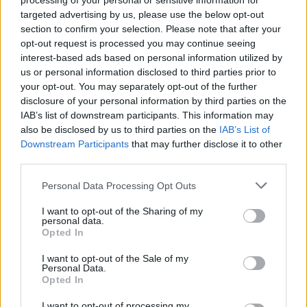
processing of your personal or sensitive information for
Ευρωπαϊκό…
targeted advertising by us, please use the below opt-out
section to confirm your selection. Please note that after your
03 Μαρτίου 2023 13:01
opt-out request is processed you may continue seeing
interest-based ads based on personal information utilized by
us or personal information disclosed to third parties prior to
your opt-out. You may separately opt-out of the further
disclosure of your personal information by third parties on the
IAB’s list of downstream participants. This information may
also be disclosed by us to third parties on the
IAB’s List of
Downstream Participants
that may further disclose it to other
third parties.
Personal Data Processing Opt Outs
I want to opt-out of the Sharing of my
personal data.
Opted In
I want to opt-out of the Sale of my
Στίβος: Εκτός τελικού στο τριπλούν η Καρύδη
Personal Data.
Opted In
Παρά την καλή της εμφάνιση, η Σπυριδούλα Καρύδη
αποκλείσθηκε από τον τελικό του τριπλούν, στο
I want to opt-out of processing my