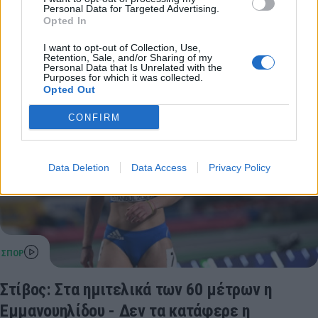
Personal Data for Targeted Advertising.
ευρωπαϊκό πρωτάθλημα κλειστού στίβου, που
Opted In
διεξάγεται στην…
03 Μαρτίου 2023 12:40
I want to opt-out of Collection, Use,
Retention, Sale, and/or Sharing of my
Personal Data that Is Unrelated with the
Purposes for which it was collected.
Opted Out
CONFIRM
Data Deletion
Data Access
Privacy Policy
Στίβος: Στα ημιτελικά των 60 μέτρων η
Εμμανουηλίδου - Δεν τα κατάφερε η