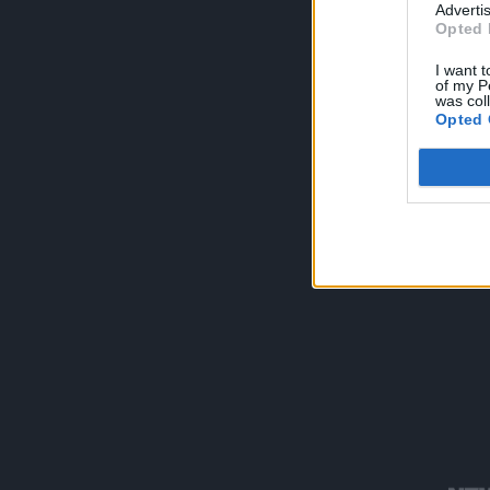
Advertis
Opted 
I want t
of my P
was col
Opted 
Όροι Χρή