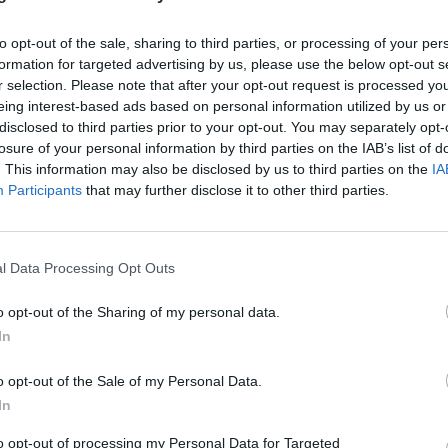
to opt-out of the sale, sharing to third parties, or processing of your per
formation for targeted advertising by us, please use the below opt-out s
κή: Κοινό αίτημα των νησιωτικών ΕΠΣ για
r selection. Please note that after your opt-out request is processed y
eing interest-based ads based on personal information utilized by us or
η των σωματείων
disclosed to third parties prior to your opt-out. You may separately opt-
των νησιωτικών ομάδων της Γ’ Εθνικής ζητούν από την
losure of your personal information by third parties on the IAB’s list of
νώσεις.
. This information may also be disclosed by us to third parties on the
IA
Participants
that may further disclose it to other third parties.
 2020 00:33
l Data Processing Opt Outs
o opt-out of the Sharing of my personal data.
In
o opt-out of the Sale of my Personal Data.
In
to opt-out of processing my Personal Data for Targeted