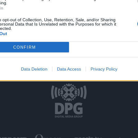
ing.
In
o opt-out of Collection, Use, Retention, Sale, and/or Sharing
ersonal Data that Is Unrelated with the Purposes for which it
lected.
Out
CONFIRM
σης
Δήλωση Εχεμύθειας
Ρυθμίσεις Cookies
Επικοινωνία
Data Deletion
Data Access
Privacy Policy