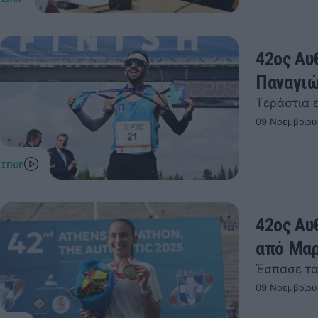
42ος Αυ
Παναγιώ
Τεράστια 
09 Νοεμβρίου
42ος Αυ
από Μαρ
Έσπασε τα
09 Νοεμβρίου