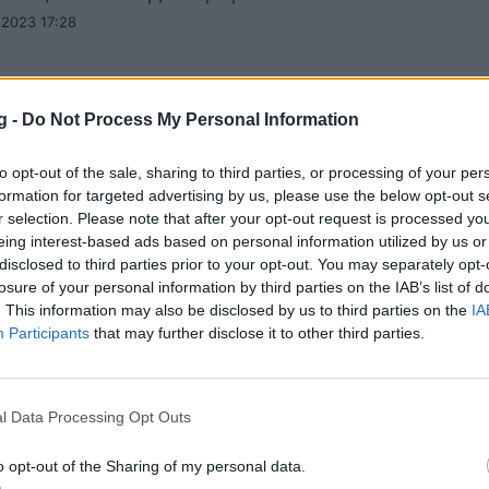
 2023 17:28
g -
Do Not Process My Personal Information
πάρτι από τον ΟΠΑΠ για τα 40 χρόνια του
to opt-out of the sale, sharing to third parties, or processing of your per
κού Μαραθωνίου
formation for targeted advertising by us, please use the below opt-out s
r selection. Please note that after your opt-out request is processed y
το Σάββατο στις 6 το απόγευμα στο Χωριό των Χορηγ
eing interest-based ads based on personal information utilized by us or
 2023 15:57
disclosed to third parties prior to your opt-out. You may separately opt-
losure of your personal information by third parties on the IAB’s list of
. This information may also be disclosed by us to third parties on the
IA
Participants
that may further disclose it to other third parties.
me Time: Τα μυστικά του Μαραθωνίου με 
l Data Processing Opt Outs
ρο Παπανδρέου
o opt-out of the Sharing of my personal data.
σεφ που θα τρέξει τα 42.195 μέτρα μιλά για το σημαν