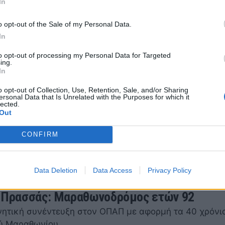
In
γεγονός με Μεγάλο Χορηγό τον ΟΠΑΠ
 2023 12:20
o opt-out of the Sale of my Personal Data.
In
to opt-out of processing my Personal Data for Targeted
ing.
In
Μήτογλου, Τάκης Φύσσας και Αναστασία
o opt-out of Collection, Use, Retention, Sale, and/or Sharing
ου μας καλούν στον Αυθεντικό Μαραθώνιο
ersonal Data that Is Unrelated with the Purposes for which it
lected.
Out
ο το μεγάλο πάρτι του ΟΠΑΠ για τα 40 χρόνια του κο
CONFIRM
γεγονότος
 2023 18:01
Data Deletion
Data Access
Privacy Policy
 Πρασσάς: Μαραθωνοδρόμος ετών 92
νητική συνέντευξη στον ΟΠΑΠ με αφορμή τα 40 χρόνι
ύ Μαραθωνίου