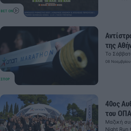
Αντίστρ
της Αθή
Το Σάββατ
08 Νοεμβρίου
40ος Αυ
του ΟΠΑ
Μαζική συ
Night Run 