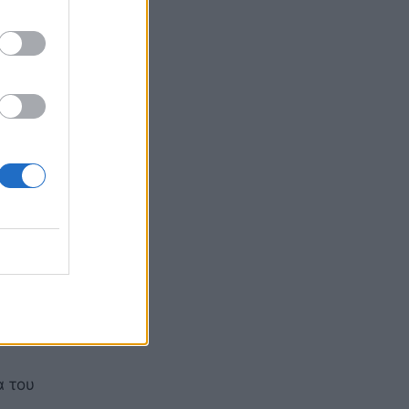
 της
ρυφαίου
α του