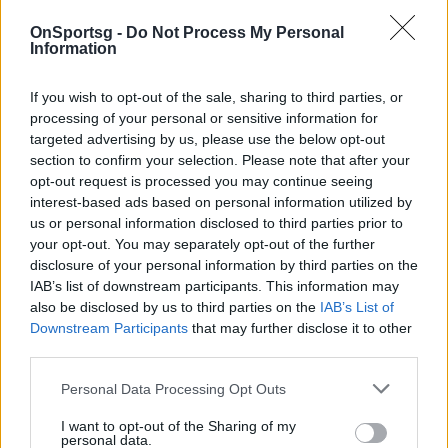
OnSportsg -
Do Not Process My Personal
Information
If you wish to opt-out of the sale, sharing to third parties, or
processing of your personal or sensitive information for
targeted advertising by us, please use the below opt-out
section to confirm your selection. Please note that after your
opt-out request is processed you may continue seeing
Επέστρεψε στον «θρόνο» της η Αρμάνι
interest-based ads based on personal information utilized by
us or personal information disclosed to third parties prior to
Μιλάνο - Πρωταθλήτρια Ιταλίας μετά από
your opt-out. You may separately opt-out of the further
τέσσερα χρόνια
disclosure of your personal information by third parties on the
Μετά από τέσσερα χρόνια η Αρμάνι Μιλάνο
IAB’s list of downstream participants. This information may
also be disclosed by us to third parties on the
IAB’s List of
επέστρεψε στον θρόνο της κατακτώντας το 29
Downstream Participants
that may further disclose it to other
πρωτάθλημα στην ιστορία της
third parties.
18 Ιουνίου 2022 23:19
Personal Data Processing Opt Outs
I want to opt-out of the Sharing of my
personal data.