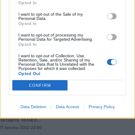
Opted In
I want to opt-out of the Sale of my
Personal Data.
Opted In
I want to opt-out of processing my
Personal Data for Targeted Advertising.
Opted In
I want to opt-out of Collection, Use,
Retention, Sale, and/or Sharing of my
Personal Data that Is Unrelated with the
Purposes for which it was collected.
Opted Out
CONFIRM
Αρμάνι Μιλάνο: Πρώτο sold out μετά από τρία
χρόνια
Η Αρμάνι Μιλάνο ανακοίνωσε το πρώτο της sold out
Data Deletion
Data Access
Privacy Policy
μετά από το πέρας τριών ετών για τον τρίτο και τον
τέταρτο τελικό…
11 Ιουνίου 2022 22:00