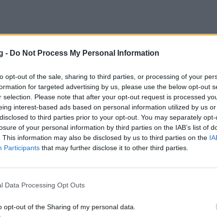
g -
Do Not Process My Personal Information
: «Χαρούμενος που έβαλα το σουτ, θέλω ν
to opt-out of the sale, sharing to third parties, or processing of your per
ω»
formation for targeted advertising by us, please use the below opt-out s
 Εφές-Παναθηναϊκός ΟΠΑΠ: Για το τρίποντο που χάρισ
r selection. Please note that after your opt-out request is processed y
eing interest-based ads based on personal information utilized by us or
 ομάδα του μίλησε ο Αντριέν Μοερμάν
disclosed to third parties prior to your opt-out. You may separately opt-
υ 2022 22:36
losure of your personal information by third parties on the IAB’s list of
. This information may also be disclosed by us to third parties on the
IA
Participants
that may further disclose it to other third parties.
ού Εφές-Παναθηναϊκός ΟΠΑΠ: Το
l Data Processing Opt Outs
ο-«μαχαιριά» που έκρινε το παιχνίδι στο Σ
o opt-out of the Sharing of my personal data.