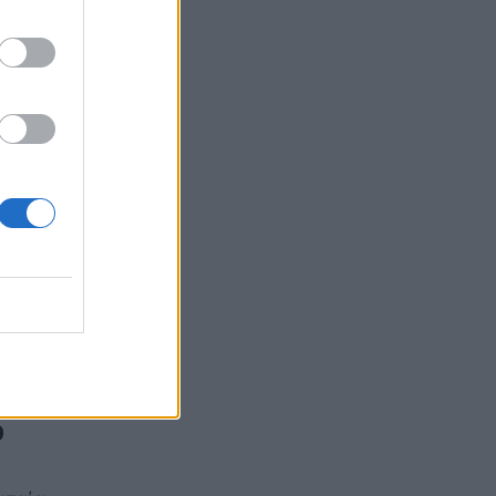
οερμάν
και
ο