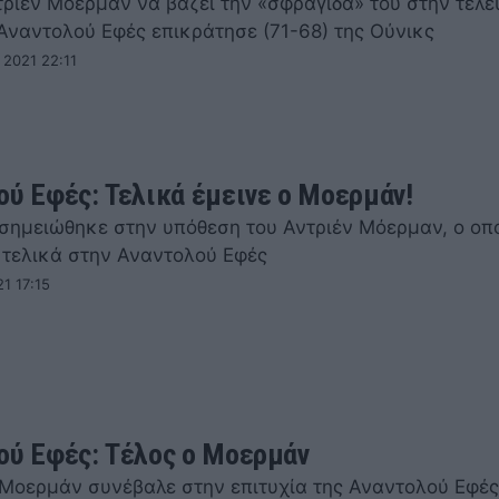
τριέν Μοερμάν να βάζει την «σφραγίδα» του στην τελε
 Αναντολού Εφές επικράτησε (71-68) της Ούνικς
 2021 22:11
ού Εφές: Τελικά έμεινε ο Μοερμάν!
σημειώθηκε στην υπόθεση του Αντριέν Μόερμαν, ο οπ
 τελικά στην Αναντολού Εφές
21 17:15
ού Εφές: Τέλος ο Μοερμάν
 Μοερμάν συνέβαλε στην επιτυχία της Αναντολού Εφές