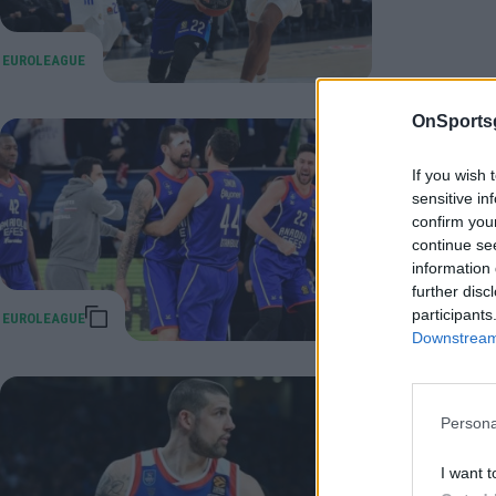
OnSports
Μοερμάν
If you wish 
κερδίζ
sensitive in
Αναντολού
confirm you
continue se
νίκη στην
information 
21 Ιανουαρίο
further disc
participants
Downstream 
Αναντολ
Persona
τρίποντ
I want t
Ερντέν