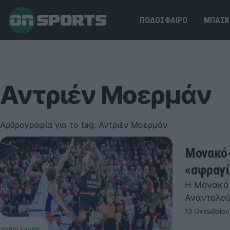
ΠΟΔΟΣΦΑΙΡΟ
ΜΠΑΣΚ
Αντριέν Μοερμάν
Αρθρογραφία για το tag: Αντριέν Μοερμάν
Μονακό-
«σφραγί
Η Μονακό 
Αναντολού
13 Οκτωβρίου