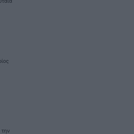
υταία
οίος
 την