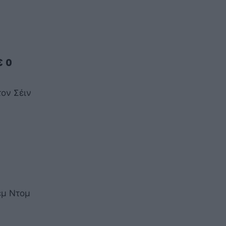
ε ο
ον Σέιν
έμ Ντομ