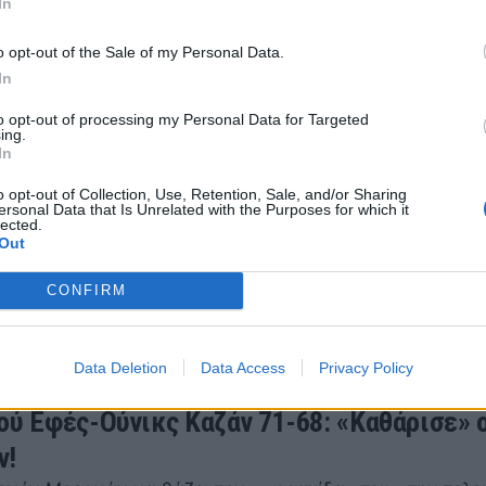
In
 Εφές-Παναθηναϊκός ΟΠΑΠ: Δείτε το τρίποντο του Μ
οή του χρόνου που έκρινε το ματς
o opt-out of the Sale of my Personal Data.
 2022 21:43
In
to opt-out of processing my Personal Data for Targeted
ing.
In
 – Αναντολού Εφές 69-88: Νίκη πριν τον
o opt-out of Collection, Use, Retention, Sale, and/or Sharing
ναϊκό ΟΠΑΠ
ersonal Data that Is Unrelated with the Purposes for which it
lected.
ού Εφές επικράτησε (88-69) της Γιάλοβα εκτός έδρας 
Out
οιμη για την αναμέτρηση με τον Παναθηναϊκό ΟΠΑΠ
CONFIRM
 2022 19:04
Data Deletion
Data Access
Privacy Policy
ού Εφές-Ούνικς Καζάν 71-68: «Καθάρισε» 
ν!