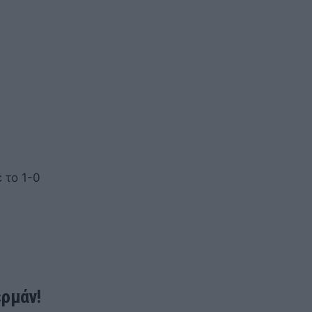
 το 1-0
ερμάν!