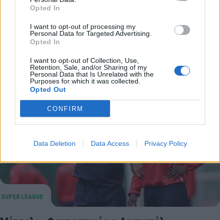
Το γύρο του κόσμου έχει κάνει η είδηση αποχώρησης
Opted In
του Ερίκ Αμπιντάλ από την ενεργό δράση με τον
Λιονέλ Μέσι να του…
I want to opt-out of processing my
Personal Data for Targeted Advertising.
23 Δεκεμβρίου 2014 17:16
Opted In
I want to opt-out of Collection, Use,
Retention, Sale, and/or Sharing of my
Personal Data that Is Unrelated with the
Purposes for which it was collected.
Opted Out
CONFIRM
Data Deletion
Data Access
Privacy Policy