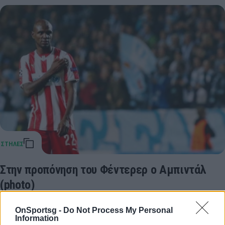
Στην προπόνηση του Φέντερερ ο Αμπιντάλ
(photo)
Στο Ντουμπάι βρέθηκε τις τελευταίες ημέρες ο Ερίκ
OnSportsg -
Do Not Process My Personal
Αμπιντάλ και δεν έχασε την ευκαιρία να βρεθεί στην
Information
προπόνηση του Ρότζερ Φέντερερ.