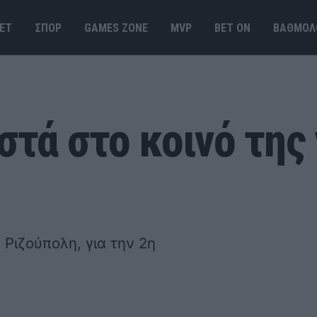
ΕΤ
ΣΠΟΡ
GAMES ΖΟΝΕ
MVP
BET ΟΝ
ΒΑΘΜΟΛ
τά στο κοινό της 
 Ριζούπολη, για την 2η