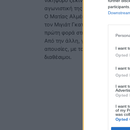
νικηφόρο ξεκίνημα επί της Λαμίας
further disc
participants
αγωνιστική της Super League.
Downstream 
Ο Ματίας Αλμέιδα έχει όλα τα «όπ
τον Μιγιάτ Γκατσίνοβιτς να επιστρ
πρώτη φορά στην αποστολή.
Persona
Από την άλλη, για τον Βόλο ο Κώ
απουσίες, με τους τραυματίας Μπα
I want t
Opted 
διαθέσιμοι.
I want t
Opted 
I want 
Advertis
Opted 
I want t
of my P
was col
Opted 