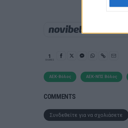
Παιχνίδι από παντού σ
1
SHARES
ΑΕΚ-Βόλος
ΑΕΚ-ΝΠΣ Βόλος
COMMENTS
Συνδεθείτε για να σχολιάσετε