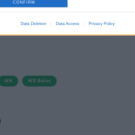
CONFIRM
Data Deletion
Data Access
Privacy Policy
τη Novibet με το νέο Mobile App
ΑΕΚ
ΝΠΣ Βόλος