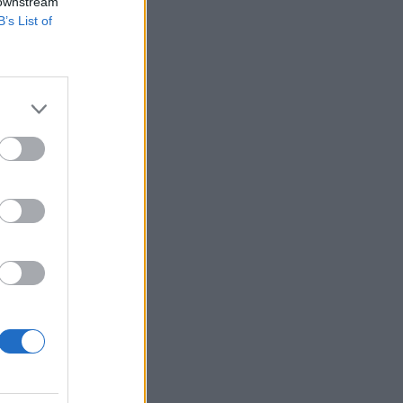
23:43
 downstream
CONFERENCE LEAGUE
B’s List of
Παναθηναϊκός – ΤΣΣΚΑ 1948: Δείτε τα
highlights της ισοπαλίας των
«πράσινων»
23:23
CONFERENCE LEAGUE
Παναθηναϊκός: Η μέρα και η ώρα της
ρεβάνς με την ΤΣΣΚΑ 1948
23:23
CONFERENCE LEAGUE
Παναθηναϊκός – ΤΣΣΚΑ 1948 1-1:
«Βραχυκύκλωσε» και τώρα όλα για
όλα στη Βουλγαρία
23:14
NBA
Απόφαση-έκπληξη από NBAer με 12
πόντους μέσο όρο - Στην Αυστραλία ο
Κόουλ Άντονι