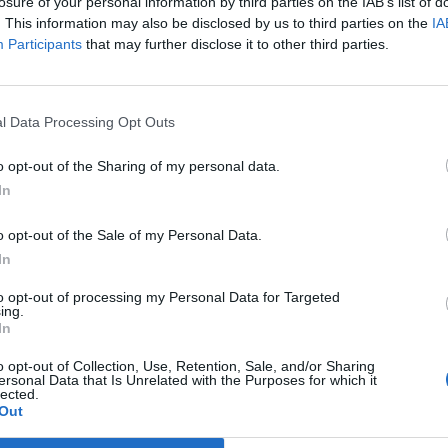
 υποδεχόμενη τον Βόλο, για την 2η
losure of your personal information by third parties on the IAB’s list of
. This information may also be disclosed by us to third parties on the
IA
Participants
that may further disclose it to other third parties.
λα» του διαθέσιμα για την αναμέτρηση, με
έφει και τον Μουκουντί να καλείται για
l Data Processing Opt Outs
στας Μπράτσος αντιμετωπίζει δυο
ριέντος και Μεσκίδα να μην είναι
o opt-out of the Sharing of my personal data.
In
o opt-out of the Sale of my Personal Data.
In
to opt-out of processing my Personal Data for Targeted
ing.
In
o opt-out of Collection, Use, Retention, Sale, and/or Sharing
ersonal Data that Is Unrelated with the Purposes for which it
lected.
Out