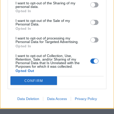
I want to opt-out of the Sharing of my
personal data.
Opted In
Super League
Super League διαιτητές
I want to opt-out of the Sale of my
Personal Data.
Opted In
super league play out
ΟΦΗ-Ατρομητος
I want to opt-out of processing my
Personal Data for Targeted Advertising.
Opted In
παναιτωλικος-απολλων σμυρνης
I want to opt-out of Collection, Use,
Retention, Sale, and/or Sharing of my
ΝΠΣ Βόλος-ΠΑΣ Γιάννινα
λαμια-αελ
Personal Data that Is Unrelated with the
Purposes for which it was collected.
Opted Out
COMMENTS
CONFIRM
Συνδεθείτε για να σχολιάσετε
Data Deletion
Data Access
Privacy Policy