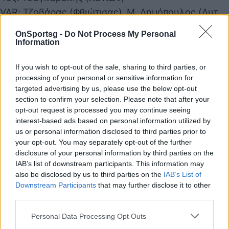
VAR: Τζοβάρας (Φθιώτισας), Μ. Δημόπουλος (Δυτ.
Αττικής)
OnSportsg -
Do Not Process My Personal
Δευτέρα 19/4
Information
19:30 Λαμία-ΑΕΛ
If you wish to opt-out of the sale, sharing to third parties, or
Διαιτητής: Διαμαντόπουλος (Αρκαδίας)
processing of your personal or sensitive information for
Βοηθοί: Κωσταράς (Αιτωλοακαρνανίας), Μεϊντάνας
targeted advertising by us, please use the below opt-out
(Αχαΐας)
section to confirm your selection. Please note that after your
opt-out request is processed you may continue seeing
4oς: Γρατσάνης (Τρικάλων)
interest-based ads based on personal information utilized by
VAR: Γκορτσίλας (Μακεδονίας), Σπυρόπουλος
us or personal information disclosed to third parties prior to
(Ανατ. Αττικής)
your opt-out. You may separately opt-out of the further
disclosure of your personal information by third parties on the
IAB’s list of downstream participants. This information may
also be disclosed by us to third parties on the
IAB’s List of
Παιχνίδι από παντού στη Novibet με το
Downstream Participants
that may further disclose it to other
νέο Mobile App
third parties.
Personal Data Processing Opt Outs