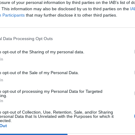
losure of your personal information by third parties on the IAB’s list of
ια στους Θεσσαλονικείς.
. This information may also be disclosed by us to third parties on the
IA
οσίευμα στη Δανία καταγγέλλει κλοπή
Participants
that may further disclose it to other third parties.
κριμένα κάνει λόγο για κάποια πράγματα
μάδας.
l Data Processing Opt Outs
ελείωσε το ματς και μπήκαν φίλοι του
ν «φτερά» κάποια αντικείμενα απ’ τον
o opt-out of the Sharing of my personal data.
ως κλάπηκαν από φίλους του
In
o opt-out of the Sale of my Personal Data.
In
to opt-out of processing my Personal Data for Targeted
ing.
In
o opt-out of Collection, Use, Retention, Sale, and/or Sharing
ersonal Data that Is Unrelated with the Purposes for which it
lected.
Out