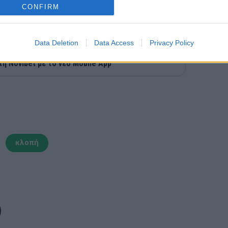
CONFIRM
Data Deletion
Data Access
Privacy Policy
τη Novibet με το νέο Mobile App
κλοπή