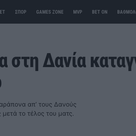
ΕΤ
ΣΠΟΡ
GAMES ΖΟΝΕ
MVP
BET ΟΝ
ΒΑΘΜΟΛ
 στη Δανία καταγ
ο
παράπονα απ’ τους Δανούς
 μετά το τέλος του ματς.