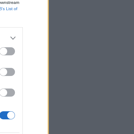
21:03
ΠΟΔΟΣΦΑΙΡΟ
 downstream
Ανακοινώθηκε από την Κρεμονέζε ο
B’s List of
Βολιάκο
20:51
CHAMPIONS LEAGUE
Ο Μαριάνι ορίστηκε να σφυρίξει τη
ρεβάνς του Ολυμπιακού με τη
Ναϊμέγκεν
20:30
EUROPA LEAGUE
LIVE ΠΑΟΚ - Άντερλεχτ
20:26
EUROPA LEAGUE
Ο Σότσα θα διευθύνει τη ρεβάνς του
ΠΑΟΚ με την Άντερλεχτ