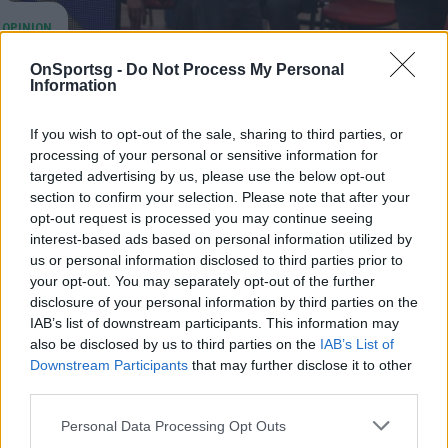
OnSportsg -
Do Not Process My Personal
Ο Μπαρτζώκας να ανάψει λαμπάδα στον
Information
Λιόλιο και να κόψει τις μαγκιές
If you wish to opt-out of the sale, sharing to third parties, or
«Όταν για χρόνια ολόκληρα έχεις χάσει με κάθε
processing of your personal or sensitive information for
πιθανό και απίθανο τρόπο από τον Παναθηναϊκό
targeted advertising by us, please use the below opt-out
αποκτάς πρόβλημα». Γράφει ο Νίκος Συρίγος
section to confirm your selection. Please note that after your
05 Ιουνίου 2023 12:12
opt-out request is processed you may continue seeing
interest-based ads based on personal information utilized by
us or personal information disclosed to third parties prior to
your opt-out. You may separately opt-out of the further
disclosure of your personal information by third parties on the
IAB’s list of downstream participants. This information may
also be disclosed by us to third parties on the
IAB’s List of
Downstream Participants
that may further disclose it to other
third parties.
Personal Data Processing Opt Outs