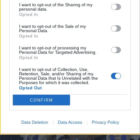
I want to opt-out of the Sharing of my
personal data.
Opted In
I want to opt-out of the Sale of my
Personal Data.
Ο Πιτσίλκας παίζει για τον μπαμπά του και
Opted In
για τον… Κάρδαρη!
I want to opt-out of processing my
Έκατσα να δω το ματς Παναθηναϊκός-Περιστέρι.
Personal Data for Targeted Advertising.
Opted In
Πιστεύοντας ότι θα δω ένα παιχνίδι μπάσκετ με ό,τι
αυτό συνεπάγεται.
I want to opt-out of Collection, Use,
Retention, Sale, and/or Sharing of my
24 Μαΐου 2023 14:57
Personal Data that Is Unrelated with the
Purposes for which it was collected.
Opted Out
CONFIRM
Data Deletion
Data Access
Privacy Policy