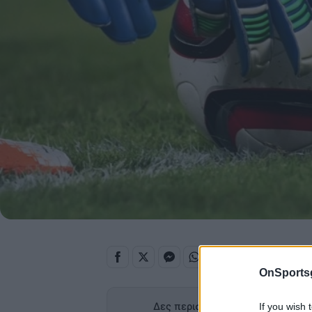
OnSports
Δες περισσότερα άρθρα του OnS
If you wish 