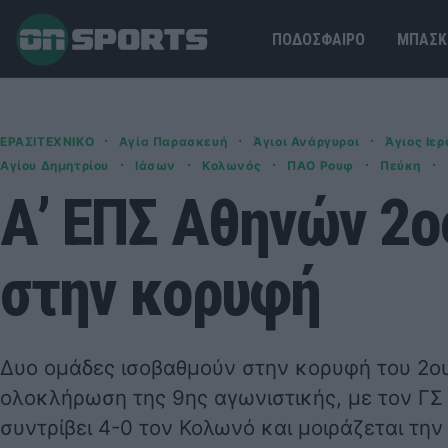
ΠΟΔΟΣΦΑΙΡΟ
ΜΠΑΣΚ
·
·
·
ΕΡΑΣΙΤΕΧΝΙΚΟ
Αγία Παρασκευή
Άγιοι Ανάργυροι
Άγιος Ιε
·
·
·
·
·
Αγίου Δημητρίου
Ιάσων
Κολωνός
ΠΑΟ Ρουφ
Πεύκη
Α’ ΕΠΣ Αθηνών 2ο
στην κορυφή
Δυο ομάδες ισοβαθμούν στην κορυφή του 2ου
ολοκλήρωση της 9ης αγωνιστικής, με τον Γ
συντρίβει 4-0 τον Κολωνό και μοιράζεται την