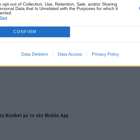
α και τη βαθμολογία του 3ου ομίλου
o opt-out of Collection, Use, Retention, Sale, and/or Sharing
ersonal Data that Is Unrelated with the Purposes for which it
lected.
Out
CONFIRM
Data Deletion
Data Access
Privacy Policy
τη Novibet με το νέο Mobile App