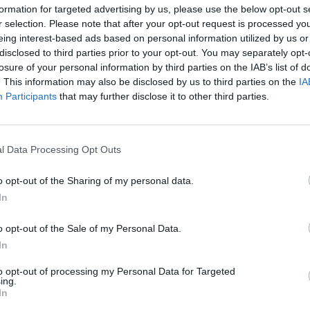
formation for targeted advertising by us, please use the below opt-out s
 ως προτιμώμενη πηγή
r selection. Please note that after your opt-out request is processed y
ποτελέσματα Google
eing interest-based ads based on personal information utilized by us or
disclosed to third parties prior to your opt-out. You may separately opt-
τάφερε απέναντι στο Αιγάλεω μένοντας στο
losure of your personal information by third parties on the IAB’s list of
. This information may also be disclosed by us to third parties on the
IA
λοκληρώθηκε και το παιχνίδι ανάμεσα
Participants
that may further disclose it to other third parties.
 Αγίου Δημητρίου.
κληρώθηκαν ισόπαλα με τον ΠΑΟ Ρουφ να
ώ η αναμέτρηση ανάμεσα στην Ελπίδα Αγίων
l Data Processing Opt Outs
ηξε 1-1.
o opt-out of the Sharing of my personal data.
Πεύκη «απέδρασε» με τους τρεις βαθμούς
In
 στην Ηλιούπολη η Διάνα επικράτησε 1-0
ς νίκησε 1-0 τους Αγίους Αναργύρους
o opt-out of the Sale of my Personal Data.
α και τη βαθμολογία του 2ου ομίλου
In
to opt-out of processing my Personal Data for Targeted
α και τη βαθμολογία του 1ου ομίλου
ing.
In
α και τη βαθμολογία του 2ου ομίλου