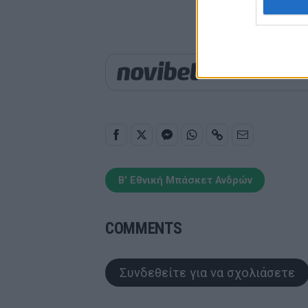
Παιχνίδι από παντού σ
Β' Εθνική Μπάσκετ Ανδρών
COMMENTS
Συνδεθείτε για να σχολιάσετε