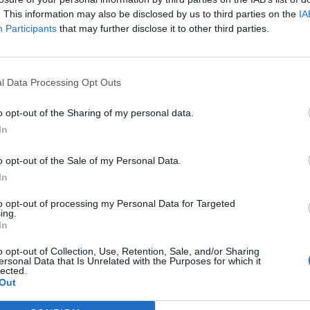
ά θεωρείται πολύ δύσκολο να παραμείνει,
. This information may also be disclosed by us to third parties on the
IA
ρήματα. Κάτι παρεμφερές συμβαίνει και
Participants
that may further disclose it to other third parties.
έχει ήδη δεχθεί προτάσεις και από άλλες
, ισχυρίζονται πως δεν θα πρέπει να
l Data Processing Opt Outs
ού, καθώς ο ισχυρός άνδρας του
o opt-out of the Sharing of my personal data.
ι ανταγωνιστική ομάδα και τη νέα
In
o opt-out of the Sale of my Personal Data.
In
to opt-out of processing my Personal Data for Targeted
ing.
In
o opt-out of Collection, Use, Retention, Sale, and/or Sharing
ersonal Data that Is Unrelated with the Purposes for which it
lected.
Out