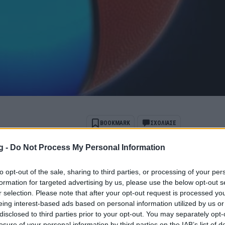
BOOKMARK
ΣΧΟΛΙΑΣΕ
g -
Do Not Process My Personal Information
ports όταν αναζητάς ειδήσεις στην Google
to opt-out of the sale, sharing to third parties, or processing of your per
 ως προτιμώμενη πηγή
formation for targeted advertising by us, please use the below opt-out s
ποτελέσματα Google
r selection. Please note that after your opt-out request is processed y
eing interest-based ads based on personal information utilized by us or
νεται να έχει συνάντηση με τον πρόεδρο
disclosed to third parties prior to your opt-out. You may separately opt-
losure of your personal information by third parties on the IAB’s list of