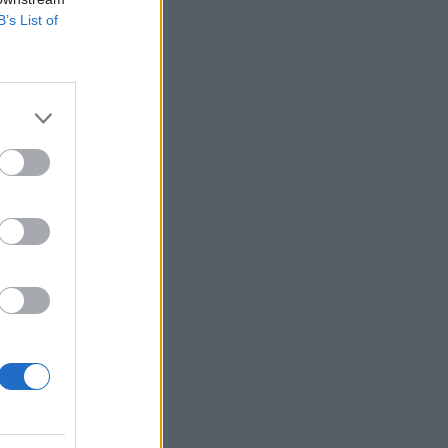
Γιαννακόπουλου
B’s List of
18:50
EUROLEAGUE
Ζαλγκίρις Κάουνας: Ανακοίνωσε τη
συμφωνία με Κίναν Έβανς
18:16
ΜΠΑΣΚΕΤ
EuroBasket U16: Ήττα για την Εθνική
Παίδων από την Ισπανία
18:07
ΠΟΔΟΣΦΑΙΡΟ
Δίκη για το θάνατο του Ντιέγκο
Μαραντόνα: Επιβαρυντική μαρτυρία
του φυσιοθεραπευτή