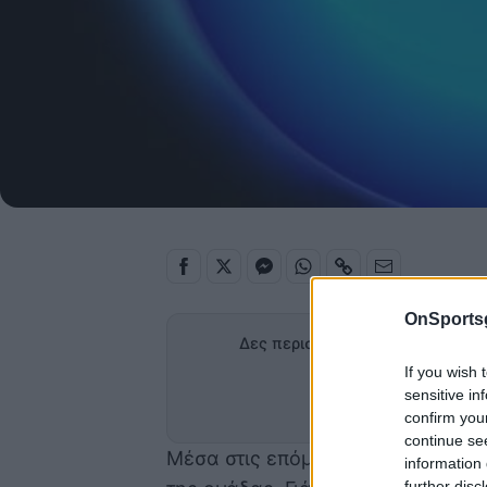
OnSports
Δες περισσότερα άρθρα του OnS
If you wish 
Προσθήκη
sensitive in
στα α
confirm you
continue se
Μέσα στις επόμενες ημέρες αναμέ
information 
further disc