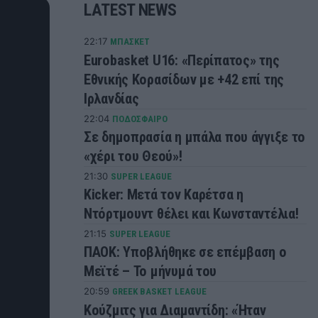
LATEST NEWS
22:17
ΜΠΑΣΚΕΤ
Eurobasket U16: «Περίπατος» της
Εθνικής Κορασίδων με +42 επί της
Ιρλανδίας
22:04
ΠΟΔΟΣΦΑΙΡΟ
Σε δημοπρασία η μπάλα που άγγιξε το
«χέρι του Θεού»!
21:30
SUPER LEAGUE
Kicker: Μετά τον Καρέτσα η
Ντόρτμουντ θέλει και Κωνσταντέλια!
21:15
SUPER LEAGUE
ΠΑΟΚ: Υποβλήθηκε σε επέμβαση ο
Μεϊτέ – Το μήνυμά του
20:59
GREEK BASKET LEAGUE
Κούζμιτς για Διαμαντίδη: «Ήταν