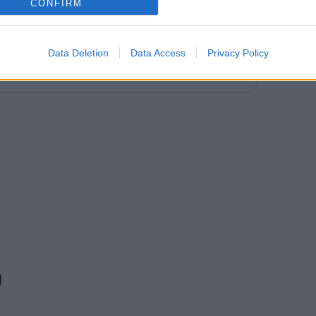
CONFIRM
Data Deletion
Data Access
Privacy Policy
τη Novibet με το νέο Mobile App