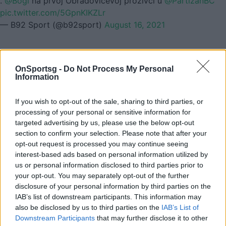
.
@Bogi
na prvoj Obradovićevoj prozivci u
@PartizanBC
pic.twitter.com/5GpnKIKZLr
— B92 Sport (@b92sport)
August 16, 2021
Παιχνίδι από παντού στη Novibet με το
OnSportsg -
Do Not Process My Personal
νέο Mobile App
Information
If you wish to opt-out of the sale, sharing to third parties, or
processing of your personal or sensitive information for
targeted advertising by us, please use the below opt-out
section to confirm your selection. Please note that after your
opt-out request is processed you may continue seeing
Μπογκντάνοβιτς Μπόγκνταν
interest-based ads based on personal information utilized by
us or personal information disclosed to third parties prior to
your opt-out. You may separately opt-out of the further
Ομπράντοβιτς Ζέλικο
Eurocup
disclosure of your personal information by third parties on the
IAB’s list of downstream participants. This information may
Κέβιν Πάντερ
ΛεΝτέι Ζακ
also be disclosed by us to third parties on the
IAB’s List of
Downstream Participants
that may further disclose it to other