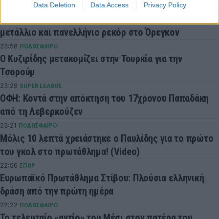
Data Deletion
Data Access
Privacy Policy
00:07
ΣΠΟΡ
Νέα μεγάλη επιτυχία για την Ιακωβάκη: Χάλκινο
μετάλλιο και πανελλήνιο ρεκόρ στο Όρεγκον
23:58
ΠΟΔΟΣΦΑΙΡΟ
Ο Κυζιρίδης μετακομίζει στην Τουρκία για την
Τσορούμ
23:29
SUPER LEAGUE
ΟΦΗ: Κοντά στην απόκτηση του 17χρονου Παπαδάκη
από τη Λεβερκούζεν
23:21
ΠΟΔΟΣΦΑΙΡΟ
Μόλις 10 λεπτά χρειάστηκε ο Παυλίδης για το πρώτο
του γκολ στο πρωτάθλημα! (Video)
22:56
ΣΠΟΡ
Ευρωπαϊκό Πρωτάθλημα Στίβου: Πλούσια ελληνική
δράση από την πρώτη ημέρα
22:22
ΠΟΔΟΣΦΑΙΡΟ
Το τελευταίο «αντίο» του Μέσι στον πατέρα του