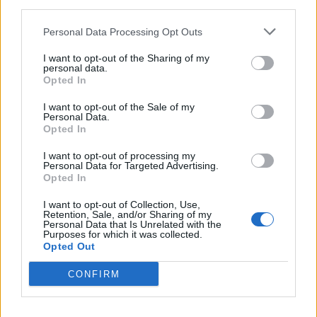
third parties.
COMMENTS
Personal Data Processing Opt Outs
I want to opt-out of the Sharing of my
Συνδεθείτε για να σχολιάσετε
personal data.
Opted In
I want to opt-out of the Sale of my
Personal Data.
Opted In
LATEST NEWS
I want to opt-out of processing my
Personal Data for Targeted Advertising.
05:07
ΕΠΙΚΑΙΡΟΤΗΤΑ
Opted In
Η τιτανομαχία Spider-Man και Οδυσσέα στο box office
I want to opt-out of Collection, Use,
– Σπάνε ταμεία στους κινηματογράφους
Retention, Sale, and/or Sharing of my
Personal Data that Is Unrelated with the
02:15
ΠΟΔΟΣΦΑΙΡΟ
Purposes for which it was collected.
Στο Παρίσι ξανά ο Λούκας Ντιν μετά από 10 χρόνια
Opted Out
00:53
SUPER LEAGUE
CONFIRM
Ολυμπιακός: Φουλάρει για να «κλείσει» τον Κάσερες
της Τουλούζ!