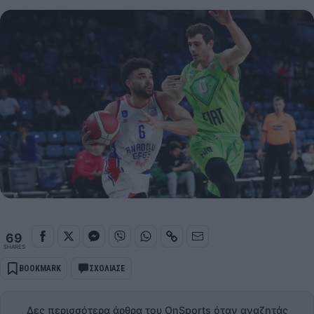
69
SHARES
BOOKMARK
ΣΧΟΛΙΑΣΕ
Δες περισσότερα άρθρα του OnSports όταν αναζητάς