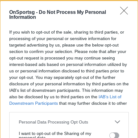
OnSportsg -
Do Not Process My Personal
Information
69
SHARES
If you wish to opt-out of the sale, sharing to third parties, or
processing of your personal or sensitive information for
targeted advertising by us, please use the below opt-out
Αναντολού Εφές
Euroleague
Ευρωλίγκα
section to confirm your selection. Please note that after your
opt-out request is processed you may continue seeing
παναθηναικος μπασκετ
Παναθηναϊκός
interest-based ads based on personal information utilized by
us or personal information disclosed to third parties prior to
your opt-out. You may separately opt-out of the further
disclosure of your personal information by third parties on the
COMMENTS
IAB’s list of downstream participants. This information may
also be disclosed by us to third parties on the
IAB’s List of
Downstream Participants
that may further disclose it to other
Συνδεθείτε για να σχολιάσετε
third parties.
Personal Data Processing Opt Outs
I want to opt-out of the Sharing of my
personal data.