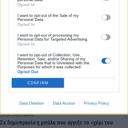
LATEST NEWS
Opted In
23:47
GREEK BASKET LEAGUE
I want to opt-out of the Sale of my
Personal Data.
Δόξα Λευκάδας: Ενίσχυση με Τζος Σάρμα
Opted In
23:21
ΣΠΟΡ
I want to opt-out of processing my
Παγκόσμιο Στίβου Κ20: Πανελλήνιο ρεκόρ για τη
Personal Data for Targeted Advertising.
Opted In
Δανάη Μπακογιάννη
23:13
SUPER LEAGUE
I want to opt-out of Collection, Use,
Retention, Sale, and/or Sharing of my
Παναθηναϊκός: Πιθανές εκπλήξεις στις μεταγραφές!
Personal Data that Is Unrelated with the
Purposes for which it was collected.
22:38
NBA
Opted Out
Μπράουν: «Όταν έμαθα για την ανταλλαγή, πέταξα το
κινητό στην άλλη άκρη του δωματίου»
CONFIRM
22:17
ΜΠΑΣΚΕΤ
Eurobasket U16: «Περίπατος» της Εθνικής Κορασίδων
Data Deletion
Data Access
Privacy Policy
με +42 επί της Ιρλανδίας
22:04
ΠΟΔΟΣΦΑΙΡΟ
Σε δημοπρασία η μπάλα που άγγιξε το «χέρι του