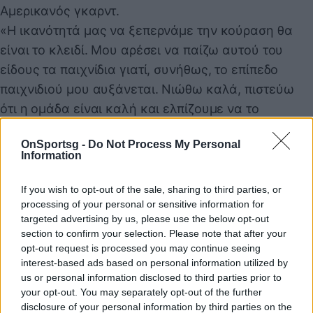
Αμερικανός γκαρντ.
«Η ικανότητά μας να ξεπερνάμε την κούραση θα
είναι το κλειδί. Μου αρέσει να παίζω αυτού του
είδους τα παιχνίδια γιατί, συνήθως, το επίπεδο
παιχνιδιού μου αυξάνεται. Νιώθω καλά, πιστεύω
ότι η ομάδα είναι καλή και ελπίζουμε να το
δείξουμε στο 2ο παιχνίδι» κατέληξε.
OnSportsg -
Do Not Process My Personal
Information
Παιχνίδι από παντού στη Novibet με το
If you wish to opt-out of the sale, sharing to third parties, or
νέο Mobile App
processing of your personal or sensitive information for
targeted advertising by us, please use the below opt-out
section to confirm your selection. Please note that after your
opt-out request is processed you may continue seeing
interest-based ads based on personal information utilized by
us or personal information disclosed to third parties prior to
your opt-out. You may separately opt-out of the further
Νάιτζελ Ουίλιαμς-Γκος
Λάσο Πάμπλο
disclosure of your personal information by third parties on the