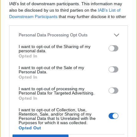
IAB’s list of downstream participants. This information may
also be disclosed by us to third parties on the
IAB’s List of
Ευρωλίγκα
Euroleague
Downstream Participants
that may further disclose it to other
third parties.
COMMENTS
Personal Data Processing Opt Outs
I want to opt-out of the Sharing of my
personal data.
Συνδεθείτε για να σχολιάσετε
Opted In
I want to opt-out of the Sale of my
Personal Data.
Opted In
I want to opt-out of processing my
LATEST NEWS
Personal Data for Targeted Advertising.
Opted In
22:17
ΜΠΑΣΚΕΤ
Eurobasket U16: «Περίπατος» της Εθνικής Κορασίδων
I want to opt-out of Collection, Use,
Retention, Sale, and/or Sharing of my
με +42 επί της Ιρλανδίας
Personal Data that Is Unrelated with the
Purposes for which it was collected.
22:04
ΠΟΔΟΣΦΑΙΡΟ
Opted Out
Σε δημοπρασία η μπάλα που άγγιξε το «χέρι του