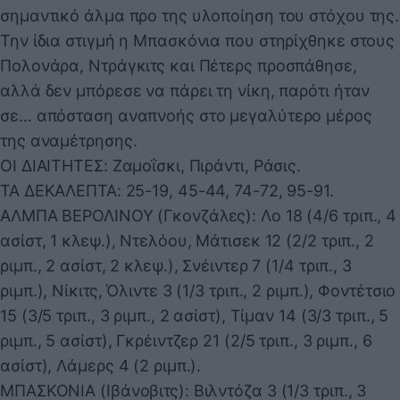
σημαντικό άλμα προ της υλοποίηση του στόχου της.
Την ίδια στιγμή η Μπασκόνια που στηρίχθηκε στους
Πολονάρα, Ντράγκιτς και Πέτερς προσπάθησε,
αλλά δεν μπόρεσε να πάρει τη νίκη, παρότι ήταν
σε… απόσταση αναπνοής στο μεγαλύτερο μέρος
της αναμέτρησης.
ΟΙ ΔΙΑΙΤΗΤΕΣ: Ζαμοΐσκι, Πιράντι, Ράσις.
ΤΑ ΔΕΚΑΛΕΠΤΑ: 25-19, 45-44, 74-72, 95-91.
ΑΛΜΠΑ ΒΕΡΟΛΙΝΟΥ (Γκονζάλες): Λο 18 (4/6 τριπ., 4
ασίστ, 1 κλεψ.), Ντελόου, Μάτισεκ 12 (2/2 τριπ., 2
ριμπ., 2 ασίστ, 2 κλεψ.), Σνέιντερ 7 (1/4 τριπ., 3
ριμπ.), Νίκιτς, Όλιντε 3 (1/3 τριπ., 2 ριμπ.), Φοντέτσιο
15 (3/5 τριπ., 3 ριμπ., 2 ασίστ), Τίμαν 14 (3/3 τριπ., 5
ριμπ., 5 ασίστ), Γκρέιντζερ 21 (2/5 τριπ., 3 ριμπ., 6
ασίστ), Λάμερς 4 (2 ριμπ.).
ΜΠΑΣΚΟΝΙΑ (Ιβάνοβιτς): Βιλντόζα 3 (1/3 τριπ., 3