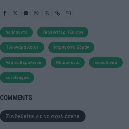
Λο Μαοντό
Γκρέιντζερ Τζέισον
Πολονάρα Ακίλε
Ντράγκιτς Ζόραν
Άλμπα Βερολίνου
Μπασκόνια
Ευρωλίγκα
Euroleague
COMMENTS
Συνδεθείτε για να σχολιάσετε