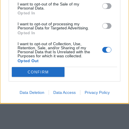
Άλμπα Βερολίνου-Μπασκόνια 95-91: Με Γκρέιντζερ-Λο
I want to opt-out of the Sale of my
έκανε βήμα οκτάδας!
Personal Data.
Opted In
I want to opt-out of processing my
Personal Data for Targeted Advertising.
Opted In
I want to opt-out of Collection, Use,
Retention, Sale, and/or Sharing of my
Personal Data that Is Unrelated with the
Purposes for which it was collected.
Opted Out
CONFIRM
Data Deletion
Data Access
Privacy Policy