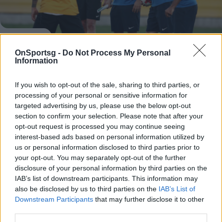
OnSportsg -
Do Not Process My Personal
Information
Μπαίνει σε κανονικούς ρυθμούς η ΑΕΚ
Επιστρέφουν σιγά σιγά οι διεθνείς της ΑΕΚ και
If you wish to opt-out of the sale, sharing to third parties, or
λύνονται τα χέρια του Μανόλο Χιμένεθ, ενόψει της
processing of your personal or sensitive information for
εκκίνησης του προγράμματος-φωτιά των προσεχών
targeted advertising by us, please use the below opt-out
30…
section to confirm your selection. Please note that after your
opt-out request is processed you may continue seeing
05 Σεπτεμβρίου 2017 14:45
interest-based ads based on personal information utilized by
us or personal information disclosed to third parties prior to
your opt-out. You may separately opt-out of the further
disclosure of your personal information by third parties on the
IAB’s list of downstream participants. This information may
also be disclosed by us to third parties on the
IAB’s List of
Downstream Participants
that may further disclose it to other
third parties.