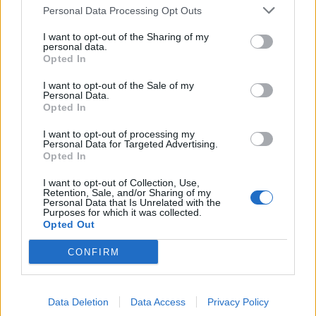
Personal Data Processing Opt Outs
I want to opt-out of the Sharing of my
personal data.
Opted In
I want to opt-out of the Sale of my
Personal Data.
Ανανέωσε με την Ατλέτικο Μαδρίτης ο
Opted In
Σιμεόνε
I want to opt-out of processing my
Personal Data for Targeted Advertising.
«Στρατηγός», μα πάνω απ΄ όλα πιστός «στρατιώτης»
Opted In
της Ατλέτικο, ο Ντιέγκο Σιμεόνε συμφώνησε να
I want to opt-out of Collection, Use,
ανανεώσει για ακόμη δύο χρόνια το συμβόλαιό του,…
Retention, Sale, and/or Sharing of my
Personal Data that Is Unrelated with the
05 Σεπτεμβρίου 2017 14:30
Purposes for which it was collected.
Opted Out
CONFIRM
Data Deletion
Data Access
Privacy Policy