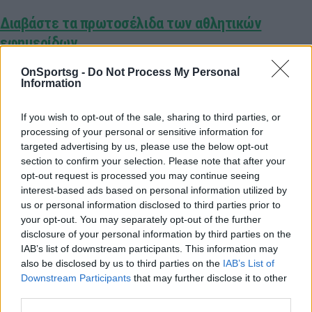
Διαβάστε τα πρωτοσέλιδα των αθλητικών
εφημερίδων
OnSportsg -
Do Not Process My Personal
Information
Παιχνίδι από παντού στη Novibet με το
νέο Mobile App
If you wish to opt-out of the sale, sharing to third parties, or
processing of your personal or sensitive information for
targeted advertising by us, please use the below opt-out
section to confirm your selection. Please note that after your
opt-out request is processed you may continue seeing
interest-based ads based on personal information utilized by
us or personal information disclosed to third parties prior to
Πρωτοσέλιδα
Αθλητικά πρωτοσέλιδα
your opt-out. You may separately opt-out of the further
disclosure of your personal information by third parties on the
IAB’s list of downstream participants. This information may
Εφημερίδες
αθλητικές εφημερίδες
also be disclosed by us to third parties on the
IAB’s List of
Downstream Participants
that may further disclose it to other
third parties.
COMMENTS