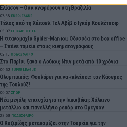
ΑΕΚ: Η Ιντερνασιονάλ έκανε πρόταση για δανεισμό του
Ελίασον – Όσα αναφέρουν στη Βραζιλία
07:38
EUROLEAGUE
Τέλος από τη Χάποελ Τελ Αβίβ ο Ιγκόρ Κουλέτσοφ
05:07
ΕΠΙΚΑΙΡΟΤΗΤΑ
Η τιτανομαχία Spider-Man και Οδυσσέα στο box office
– Σπάνε ταμεία στους κινηματογράφους
02:15
ΠΟΔΟΣΦΑΙΡΟ
Στο Παρίσι ξανά ο Λούκας Ντιν μετά από 10 χρόνια
00:53
SUPER LEAGUE
Ολυμπιακός: Φουλάρει για να «κλείσει» τον Κάσερες
της Τουλούζ!
00:07
ΣΠΟΡ
Νέα μεγάλη επιτυχία για την Ιακωβάκη: Χάλκινο
μετάλλιο και πανελλήνιο ρεκόρ στο Όρεγκον
23:58
ΠΟΔΟΣΦΑΙΡΟ
Ο Κυζιρίδης μετακομίζει στην Τουρκία για την