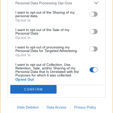
Personal Data Processing Opt Outs
Συνδεθείτε για να σχολιάσετε
I want to opt-out of the Sharing of my
personal data.
Opted In
I want to opt-out of the Sale of my
Personal Data.
Opted In
LATEST NEWS
I want to opt-out of processing my
Personal Data for Targeted Advertising.
08:44
ΠΟΔΟΣΦΑΙΡΟ
Opted In
Στην Κόμο έως το 2031 ο Τσαλόμπα
I want to opt-out of Collection, Use,
08:28
STORIES
Retention, Sale, and/or Sharing of my
Τα πρωτοσέλιδα των αθλητικών εφημερίδων (10/08):
Personal Data that Is Unrelated with the
Purposes for which it was collected.
«Γιαννακόπουλος on fire!»
Opted Out
08:15
CONFERENCE LEAGUE
CONFIRM
Παναθηναϊκός: «Πετάει» για Βουλγαρία – Πιθανό να
έχει τέσσερις επιθετικούς στην αποστολή!
08:02
SUPER LEAGUE
Data Deletion
Data Access
Privacy Policy