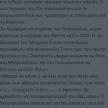
και η Ρεάλ αντίκρισε τέσσερις κόκκινες κάρτες. Ο
νυν τεχνικός της Σίτι παραπονιόταν για το
αγωνιστικό στυλ των «μερένχες» κι ο Μουρίνιο για
τη διαιτησία.
Τα περίφημα mind games του Πορτογάλου, είχαν
εμφανώς ενοχλήσει τον Πεπ τη σεζόν 2010-11. Οι
δηλώσεις του Μουρίνιο έγιναν αντικείμενο
σχολιασμού στη συνέντευξη Τύπου πριν τον πρώτο
ημιτελικό του Champions League ανάμεσα σε Ρεάλ
και Μπαρτσελόνα. Με τον Γκουαρντιόλα να
δηλώνει μεταξύ άλλων:
«Μπορεί να κάνει ή να λέει αυτό που θέλει εδώ
μέσα (σ.σ. αίθουσα συνέντευξης Τύπου), πως είναι
ο γ……ς αρχηγός ή το γ………ο αφεντικό. Δε
χρειάζεται να ανταγωνιστώ μαζί του εδώ μέσα». Ο
Γκουαρντιόλα απέκλεισε τον Μουρίνιο με νίκη στη