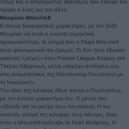
Όπως και ο απεριόριστος σεβασμός που έτρεφε και
τρέφει ο ένας για τον άλλο.
Μουρίνιο-Μπενίτεθ
Εντελώς διαφορετικοί χαρακτήρες, με τον Ζοζέ
Μουρίνιο να είναι η γνωστή εκρηκτική
προσωπικότητα, τη στιγμή που ο Ράφα Μπενίτεθ
είναι φαινομενικά πιο ήρεμος. Οι δυο τους έδωσαν
αρκετές «μάχες» στην Premier League. Κυρίως στα
Τσέλσι-Λίβερπουλ, αλλά υπήρξαν αντίπαλοι και
στις αναμετρήσεις της Μάντσεστερ Γιουνάιτεντ με
τη Νιούκαστλ.
Τον τόνο της κόντρας έδινε πάντα ο Πορτογάλος,
με τον έντονο χαρακτήρα του. Ο μόνος που
«έβγαζε απ’ τα ρούχα του» τον Ισπανό. Η πιο
«καυτή» στιγμή της κόντρας τους πάντως, ήταν
όταν ο Μπενίτεθ ανέλαβε τη Ρεάλ Μαδρίτης. Η