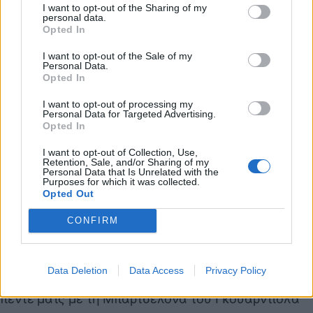
όλων, η στιγμή που ο Νταλγκλίς είπε πως όταν μιλά
I want to opt-out of the Sharing of my
personal data.
η κόρη του βγάζει περισσότερο νόημα απ’ τις
Opted In
στιγμές που μιλάει ο Φέργκιουσον! Μετά από
I want to opt-out of the Sale of my
χρόνια όταν η Κέλι Νταλγκλίς μεγάλωσε, έφτασε
Personal Data.
Opted In
στο σημείο να πάρει συνέντευξη απ’ τον Σερ Άλεξ.
Γκουαρντιόλα-Μουρίνιο
I want to opt-out of processing my
Personal Data for Targeted Advertising.
Γνωριμία πολλών ετών πριν γίνει κόντρα στους
Opted In
πάγκους. Ο Γκουαρντιόλα ήταν ποδοσφαιριστής
I want to opt-out of Collection, Use,
στην Μπαρτσελόνα, την εποχή που ο Πορτογάλος
Retention, Sale, and/or Sharing of my
Personal Data that Is Unrelated with the
είχε ρόλο μεταφραστή στους Καταλανούς. Η
Purposes for which it was collected.
Opted Out
«έκρηξη» των διαφωνιών, ήρθε τις ημέρες που ο
special one ήταν στη Ρεάλ Μαδρίτης. Αφού πρώτα
CONFIRM
είχε αποκλείσει την Μπαρτσελόνα του Πεπ ως
τεχνικός της Ίντερ.
Data Deletion
Data Access
Privacy Policy
Την πρώτη χρονιά του Ζοζέ στη Μαδρίτη, έγιναν
πέντε ματς με τη Μπαρτσελόνα του Γκουαρντιόλα