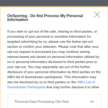
OnSportsg -
Do Not Process My Personal
Information
Φέργκιουσον-Νταλγκλίς
Μεγαλωμένοι στη Γλασκώβη υπήρξαν παίκτες των
If you wish to opt-out of the sale, sharing to third parties, or
Ρέιντζερς και της Σέλτικ. Η αντιπαλότητά τους
processing of your personal or sensitive information for
targeted advertising by us, please use the below opt-out
προφανώς και μεγάλωσε όταν ήταν αντίπαλοι
section to confirm your selection. Please note that after your
στους πάγκους Μάντσεστερ Γιουνάιτεντ και
opt-out request is processed you may continue seeing
Λίβερπουλ κυρίως. Ο παλαίμαχος των «reds» είχε
interest-based ads based on personal information utilized by
us or personal information disclosed to third parties prior to
τους τίτλους με το μέρος του αρχικά, αλλά
your opt-out. You may separately opt-out of the further
δυσκολευόταν απίστευτα να νικήσει τη Γιουνάιτεντ
disclosure of your personal information by third parties on the
του Σερ Άλεξ.
IAB’s list of downstream participants. This information may
also be disclosed by us to third parties on the
IAB’s List of
Συναντήθηκαν ξανά 20 χρόνια μετά, όταν
Downstream Participants
that may further disclose it to other
βρισκόταν σε εξέλιξη η εποχή των «κόκκινων
third parties.
διαβόλων». Πολλές περιπτώσεις δηλώσεων που
Personal Data Processing Opt Outs
υπόβοσκαν την κόντρα. Η χαρακτηριστικότερη