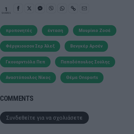
1
SHARES
προπονητές
ένταση
Μουρίνιο Ζοσέ
Φέργκιουσον Σερ Άλεξ
Βενγκέρ Αρσέν
Γκουαρντιόλα Πεπ
Παπαδόπουλος Σούλης
Αναστόπουλος Νίκος
Θέμα Onsports
COMMENTS
Συνδεθείτε για να σχολιάσετε