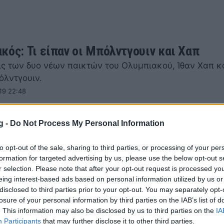
κός: Τι είπαν οι Μπόλντγουιν και Χαπ
ις των δυο νέων παικτών του Ολυμπιακού, Ίθαν Χαπ κ
όλντγουιν.
19 22:48
g -
Do Not Process My Personal Information
to opt-out of the sale, sharing to third parties, or processing of your per
formation for targeted advertising by us, please use the below opt-out s
απ και Μπόλντγουιν για τον Ολυμπιακό (p
r selection. Please note that after your opt-out request is processed y
eing interest-based ads based on personal information utilized by us or
α τα δυο νεαρά μεταγραφικά αποκτήματα του Ολυμπι
disclosed to third parties prior to your opt-out. You may separately opt-
19 22:23
losure of your personal information by third parties on the IAB’s list of
. This information may also be disclosed by us to third parties on the
IA
Participants
that may further disclose it to other third parties.