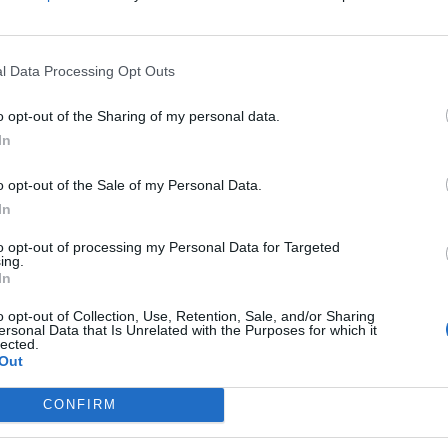
l Data Processing Opt Outs
δανικός προορισμός για εμένα ο Ολυμπιακ
o opt-out of the Sharing of my personal data.
In
π αποτέλεσε τη μεταγραφή έκπληξη του φετινού καλοκ
λυμπιακό.
o opt-out of the Sale of my Personal Data.
19 20:30
In
to opt-out of processing my Personal Data for Targeted
ing.
In
o opt-out of Collection, Use, Retention, Sale, and/or Sharing
ersonal Data that Is Unrelated with the Purposes for which it
lected.
υγνώμων για την ευκαιρία» (photo)
Out
αθλητής του Ολυμπιακού, Ίθαν Χαπ, έκανε το πρώτο τ
CONFIRM
α για τους «ερυθρόλευκους».
19 13:05