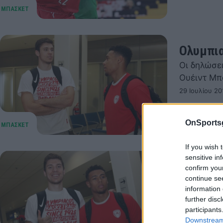
Ολυμπια
Οι δηλώσε
Ουέιντ Μπ
29 Ιουλίου 20
OnSports
If you wish 
sensitive in
Ήρθαν Χ
confirm you
continue se
Στην Αθήν
information 
29 Ιουλίου 20
further disc
participants
Downstream 