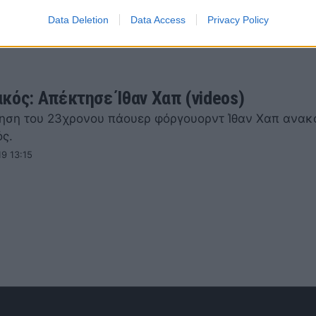
Data Deletion
Data Access
Privacy Policy
κός: Απέκτησε Ίθαν Χαπ (videos)
ηση του 23χρονου πάουερ φόργουορντ Ίθαν Χαπ ανακ
ς.
19 13:15