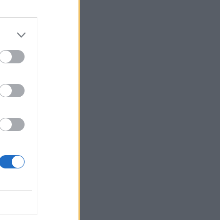
ός»
αιριού
ου