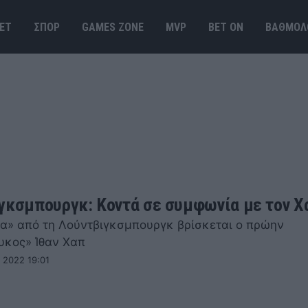
ΕΤ
ΣΠΟΡ
GAMES ΖΟΝΕ
MVP
BET ΟΝ
ΒΑΘΜΟΛ
γκσμπουργκ: Κοντά σε συμφωνία με τον Χ
α» από τη Λούντβιγκσμπουργκ βρίσκεται ο πρώην
υκος» Ίθαν Χαπ
 2022 19:01