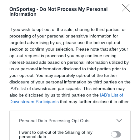
Περιστεριώτες, φιλική νίκη στο
Πανθεσσαλικό! (video)
OnSportsg -
Do Not Process My Personal
Information
Βόλος-Ατρόμητος: Η ομάδα του Περιστερίου
επικράτησε στο φιλικό παιχνίδι με 2-0.
If you wish to opt-out of the sale, sharing to third parties, or
20 Ιουλίου 2022 21:00
processing of your personal or sensitive information for
targeted advertising by us, please use the below opt-out
section to confirm your selection. Please note that after your
opt-out request is processed you may continue seeing
interest-based ads based on personal information utilized by
us or personal information disclosed to third parties prior to
your opt-out. You may separately opt-out of the further
disclosure of your personal information by third parties on the
IAB’s list of downstream participants. This information may
also be disclosed by us to third parties on the
IAB’s List of
Downstream Participants
that may further disclose it to other
third parties.
Personal Data Processing Opt Outs
I want to opt-out of the Sharing of my
personal data.