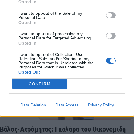
Βόλος-Ατρόμητος: Γκάφα του Κλέιμαν και 0-2
Opted In
ο Τζοβάρας! (video)
I want to opt-out of the Sale of my
Personal Data.
Βόλος-Ατρόμητος: Ο Τζοβάρας σημείωσε το 0-2.
Opted In
20 Ιουλίου 2022 19:59
I want to opt-out of processing my
Personal Data for Targeted Advertising.
Opted In
I want to opt-out of Collection, Use,
Retention, Sale, and/or Sharing of my
Personal Data that Is Unrelated with the
Purposes for which it was collected.
Opted Out
CONFIRM
Data Deletion
Data Access
Privacy Policy
Βόλος-Ατρόμητος: Γκολάρα του Οικονομίδη