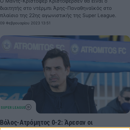
Ο Μαντς-Κρίστοφερ Κριστόφερσεν θα είναι ο
διαιτητής στο ντέρμπι Άρης-Παναθηναϊκός στο
πλαίσιο της 22ης αγωνιστικής της Super League.
09 Φεβρουαρίου 2023 13:51
Βόλος-Ατρόμητος 0-2: Άρεσαν οι