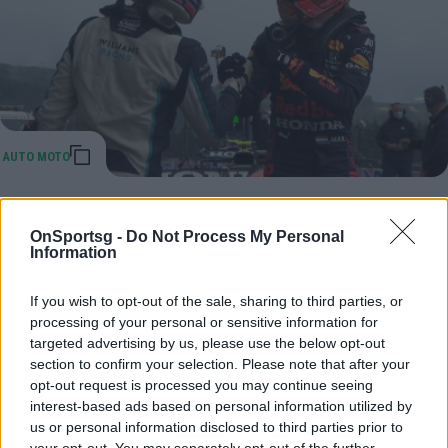
Formula 1: Ο Φερστάπεν την pole position
μετά το τρομακτικό ατύχημα του Νόρις
OnSportsg -
Do Not Process My Personal
Information
Formula 1: Ο Μαξ Φερστάπεν θα ξεκινήσει από την
πρώτη γραμμή, άτυχος ο Νόρις.
If you wish to opt-out of the sale, sharing to third parties, or
28 Αυγούστου 2021 18:47
processing of your personal or sensitive information for
targeted advertising by us, please use the below opt-out
section to confirm your selection. Please note that after your
opt-out request is processed you may continue seeing
interest-based ads based on personal information utilized by
us or personal information disclosed to third parties prior to
your opt-out. You may separately opt-out of the further