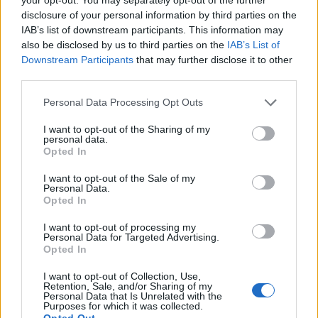
disclosure of your personal information by third parties on the
IAB’s list of downstream participants. This information may
also be disclosed by us to third parties on the
IAB’s List of
Downstream Participants
that may further disclose it to other
third parties.
Personal Data Processing Opt Outs
I want to opt-out of the Sharing of my
personal data.
Σοκαριστικό ατύχημα σε αγώνα W Series στο
Opted In
Βέλγιο – Καραμπόλα έξι αυτοκινήτων
I want to opt-out of the Sale of my
Personal Data.
(photos+video)
Opted In
Δύο μονοθέσια έχασαν τον έλεγχο και ακολούθησε…
I want to opt-out of processing my
χάος.
Personal Data for Targeted Advertising.
28 Αυγούστου 2021 09:52
Opted In
I want to opt-out of Collection, Use,
Retention, Sale, and/or Sharing of my
Personal Data that Is Unrelated with the
Purposes for which it was collected.
Opted Out