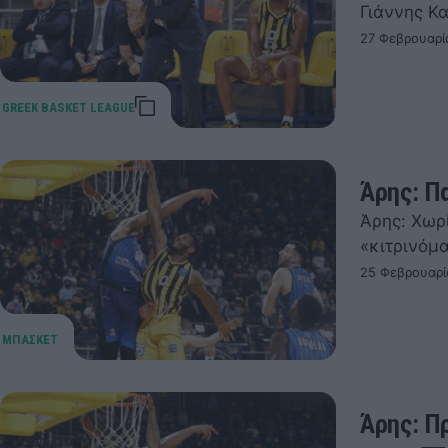
Γιάννης Κ
27 Φεβρουαρί
Άρης: Π
Άρης: Χωρ
«κιτρινόμ
25 Φεβρουαρί
Άρης: Π