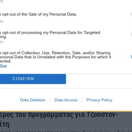
In
ου με τους «κυανόλευκους» να τον υποδέχονται κατα
 προάστια.
o opt-out of the Sale of my Personal Data.
22 22:45
In
to opt-out of processing my Personal Data for Targeted
ing.
In
μφίβολος για Ολυμπιακό ο Τζούστον
o opt-out of Collection, Use, Retention, Sale, and/or Sharing
ίβολος για το ματς με τον Ολυμπιακό ο Σακούρ Τζούσ
ersonal Data that Is Unrelated with the Purposes for which it
lected.
022 20:10
Out
CONFIRM
Data Deletion
Data Access
Privacy Policy
έρος του προγράμματος για Τζούστον-
ίτη