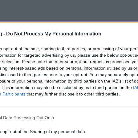
g -
Do Not Process My Personal Information
ρι: Ανακοίνωσε και Ντέβιν Ντέιβις!
to opt-out of the sale, sharing to third parties, or processing of your per
έρι μετά τους Μπίλαν και Τζούστον επισημοποίησε τη
formation for targeted advertising by us, please use the below opt-out s
αι με τον Ντέβιν Ντέιβις
r selection. Please note that after your opt-out request is processed y
22 19:07
eing interest-based ads based on personal information utilized by us or
disclosed to third parties prior to your opt-out. You may separately opt-
losure of your personal information by third parties on the IAB’s list of
. This information may also be disclosed by us to third parties on the
IA
Participants
that may further disclose it to other third parties.
ρι: Πολύτιμη προσθήκη στους «ψηλούς» μ
l Data Processing Opt Outs
Τζούστον (video)
o opt-out of the Sharing of my personal data.
Τζούστον έγινε η δεύτερη μεταγραφική κίνηση του