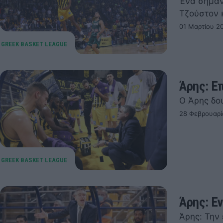
Ένα σημαν
Τζούστον κ
01 Μαρτίου 2
Άρης: Ε
Ο Άρης δο
28 Φεβρουαρί
Άρης: Ε
Άρης: Την