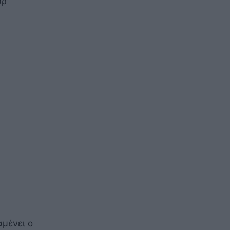
ύρ
αμένει ο