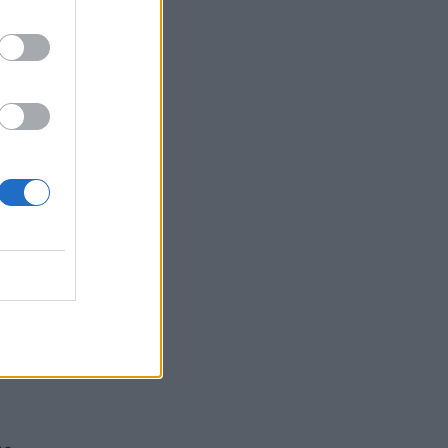
λλήλως
τον