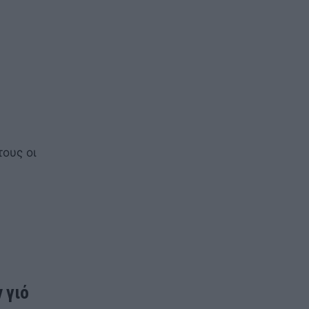
ους οι
 γιό