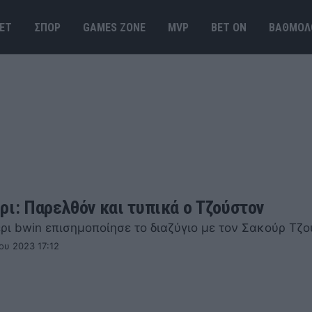
ΕΤ
ΣΠΟΡ
GAMES ΖΟΝΕ
MVP
BET ΟΝ
ΒΑΘΜΟΛ
ρι: Παρελθόν και τυπικά ο Τζούστον
ρι bwin επισημοποίησε το διαζύγιο με τον Σακούρ Τζο
ου 2023 17:12