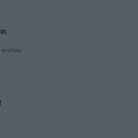
οι
 αναλύει
!