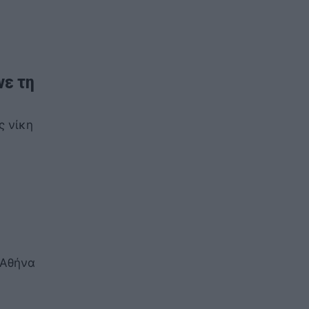
νε τη
ς νίκη
 Αθήνα