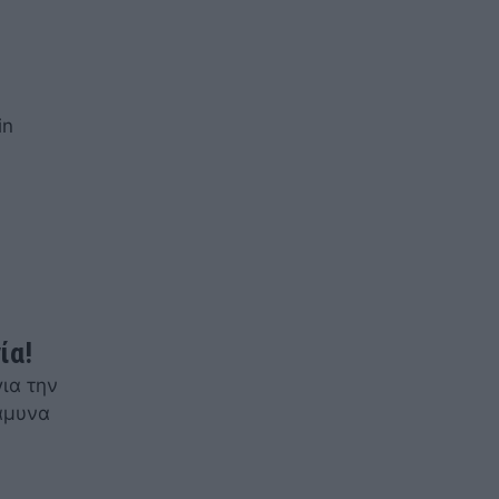
in
ία!
για την
 άμυνα