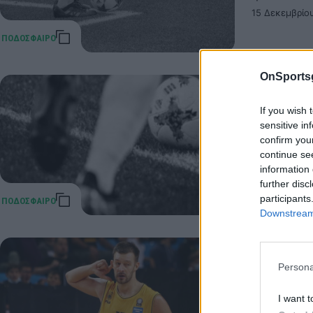
15 Δεκεμβρίου
OnSports
Θλίψη σ
If you wish 
του Άρη
sensitive in
Έφυγε από
confirm you
continue se
14 Δεκεμβρίο
information 
further disc
participants
Downstream 
Το ελλη
Persona
Το ελληνι
I want t
05 Δεκεμβρίο