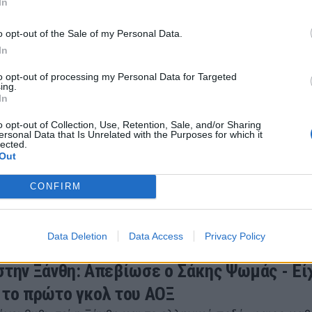
In
o opt-out of the Sale of my Personal Data.
In
to opt-out of processing my Personal Data for Targeted
ing.
In
στο μπάσκετ - «Έφυγε» ο Στράτος Κωσταλ
o opt-out of Collection, Use, Retention, Sale, and/or Sharing
ια του Στράτου Κωσταλά θρηνεί το ελληνικό μπάσκετ.
ersonal Data that Is Unrelated with the Purposes for which it
lected.
 2021 15:52
Out
CONFIRM
Data Deletion
Data Access
Privacy Policy
στην Ξάνθη: Απεβίωσε ο Σάκης Ψωμάς - Εί
 το πρώτο γκολ του ΑΟΞ