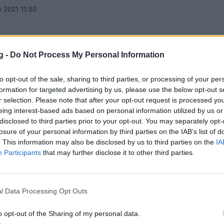
 2021 11:50
g -
Do Not Process My Personal Information
το ελληνικό ποδόσφαιρο - Έφυγε παλιός π
to opt-out of the sale, sharing to third parties, or processing of your per
 και του Ολυμπιακού
formation for targeted advertising by us, please use the below opt-out s
 τη ζωή παλαίμαχος άσος του Άρη και του Ολυμπιακο
r selection. Please note that after your opt-out request is processed y
eing interest-based ads based on personal information utilized by us or
υ 2021 16:59
disclosed to third parties prior to your opt-out. You may separately opt-
losure of your personal information by third parties on the IAB’s list of
. This information may also be disclosed by us to third parties on the
IA
Participants
that may further disclose it to other third parties.
νικό μπάσκετ αποχαιρετά τον Στέφαν Γέλ
l Data Processing Opt Outs
κό μπάσκετ θρηνεί για τον αδικοχαμένο Στέφαν Γέλοβ
o opt-out of the Sharing of my personal data.
υ 2021 20:41