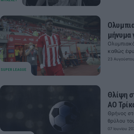
Ολυμπια
μήνυμα γ
Ολυμπιακό
καθώς έφυ
23 Αυγούστου
Θλίψη σ
ΑΟ Τρίκ
Θρήνος στ
θρύλου το
07 Ιουνίου 20