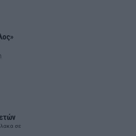
λος»
η
 ετών
ύλακα σε