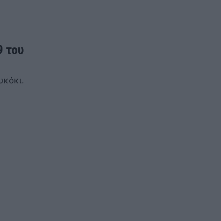
9 του
υκόκι.