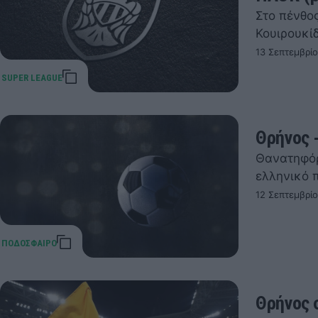
Στο πένθο
Κουιρουκίδ
13 Σεπτεμβρίο
Θρήνος 
Θανατηφόρ
ελληνικό 
12 Σεπτεμβρίο
Θρήνος 