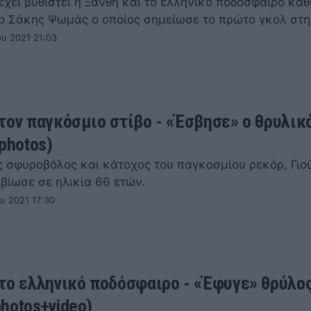
έχει βυθιστεί η Ξάνθη και το ελληνικό ποδόσφαιρο κα
ο Σάκης Ψωμάς ο οποίος σημείωσε το πρώτο γκολ στ
ου 2021 21:03
τον παγκόσμιο στίβο - «Έσβησε» ο θρυλικ
photos)
ς σφυροβόλος και κάτοχος του παγκοσμίου ρεκόρ, Γιο
βίωσε σε ηλικία 66 ετών.
υ 2021 17:30
το ελληνικό ποδόσφαιρο - «Έφυγε» θρύλος
hotos+video)