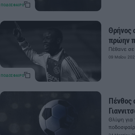
Θρήνος 
πρώην π
Πέθανε σε 
09 Μαΐου 202
Πένθος 
Γιαννιτ
Θλίψη για
ποδοσφαί