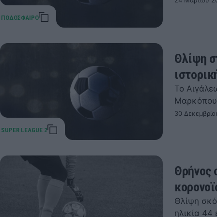
24 Μαρτίου 2
Θλίψη σ
ιστορικ
Το Αιγάλε
Μαρκόπου
30 Δεκεμβρίο
Θρήνος 
κορονοϊ
Θλίψη σκό
ηλικία 44 