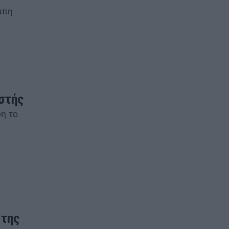
μπη
στής
η το
 της