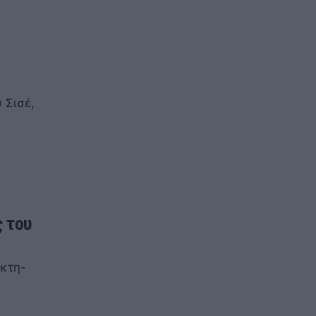
 Σισέ,
 του
ίκτη-