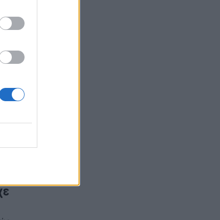
άς
χε