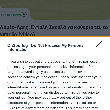
Λαμία-Άρης: Εντολή Σκουλά να καθαριστεί το
γήπεδο (video)
Ο Μανώλης Σκουλάς έλεγξε τον αγωνιστικό χώρο
OnSportsg -
Do Not Process My Personal
πριν το Λαμία-Άρης.
Information
04 Ιανουαρίου 2021 18:45
If you wish to opt-out of the sale, sharing to third parties, or
processing of your personal or sensitive information for
targeted advertising by us, please use the below opt-out
section to confirm your selection. Please note that after your
opt-out request is processed you may continue seeing
interest-based ads based on personal information utilized by
us or personal information disclosed to third parties prior to
your opt-out. You may separately opt-out of the further
disclosure of your personal information by third parties on the
IAB’s list of downstream participants. This information may