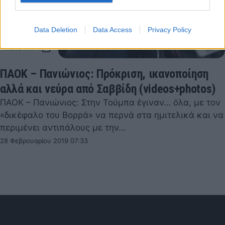
Data Deletion
Data Access
Privacy Policy
ΠΑΟΚ – Πανιώνιος: Πρόκριση, ικανοποίηση
αλλά και νεύρα από Σαββίδη (videos+photos)
ΠΑΟΚ – Πανιώνιος: Στην Τούμπα έγιναν… όλα, με τον
«δικέφαλο του Βορρά» να περνά στα ημιτελικά και να
περιμένει αντιπάλους με την…
28 Φεβρουαρίου 2019 07:33