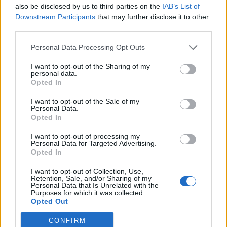
also be disclosed by us to third parties on the
IAB’s List of
Downstream Participants
that may further disclose it to other
third parties.
Personal Data Processing Opt Outs
I want to opt-out of the Sharing of my
UEFA: Παραμένει στην elite ο Σιδηρόπουλος,
personal data.
Opted In
άνοδος για Παπαδόπουλο
Οι πίνακες για το πρώτο μισό της σεζόν 2020-21 της
I want to opt-out of the Sale of my
Personal Data.
επιτροπής διαιτησίας της UEFA.
Opted In
15 Αυγούστου 2020 15:52
I want to opt-out of processing my
Personal Data for Targeted Advertising.
Opted In
I want to opt-out of Collection, Use,
Retention, Sale, and/or Sharing of my
Personal Data that Is Unrelated with the
Purposes for which it was collected.
Opted Out
CONFIRM